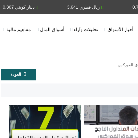
ريال قطري 3.641
دينار كويتي 0.307
أخبار الأسواق
تحليلات وآراء
أسواق المال
مفاهيم مالية
ق الفوركس
العودة