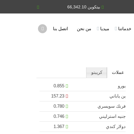
بيتكوين 66,342.10
يورو 0.855
خدماتنا
ميديا
من نحن
اتصل بنا
عملات
كريبتو
يورو
0.855
ين ياباني
157.23
فرنك سويسري
0.780
جنيه استرليني
0.746
دولار كندي
1.367