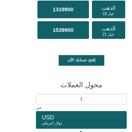
الذهب
1319900
عيار 18
الذهب
1539900
عيار 21
إفتح حسابك الآن
محول العملات
من
USD
دولار امريكي