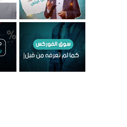
سمات ا
10 قواعد للنجاح
سوق الفوركس كما لم تعرفه من
ممي
قبل