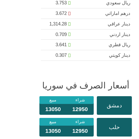
ريال سعودي
3.753
درهم اماراتي
3.672
دينار عراقي
1,314.28
دينار اردني
0.709
ريال قطري
3.641
دينار كويتي
0.307
أسعار الصرف في سوريا
شراء
مبيع
دمشق
13050
12950
شراء
مبيع
حلب
13050
12950