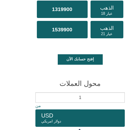
الذهب
1319900
عيار 18
الذهب
1539900
عيار 21
إفتح حسابك الآن
محول العملات
من
USD
دولار امريكي