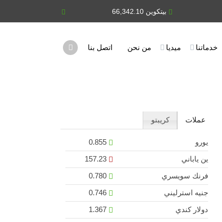
بيتكوين 66,342.10
يورو 0.855
خدماتنا
ميديا
من نحن
اتصل بنا
عملات
كريبتو
يورو
0.855
ين ياباني
157.23
فرنك سويسري
0.780
جنيه استرليني
0.746
دولار كندي
1.367