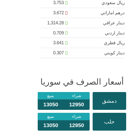
ريال سعودي
3.753
درهم اماراتي
3.672
دينار عراقي
1,314.28
دينار اردني
0.709
ريال قطري
3.641
دينار كويتي
0.307
أسعار الصرف في سوريا
شراء
مبيع
دمشق
13050
12950
شراء
مبيع
حلب
13050
12950