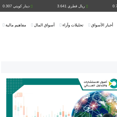
ريال قطري 3.641
دينار كويتي 0.307
أخبار الأسواق
تحليلات وآراء
أسواق المال
مفاهيم مالية