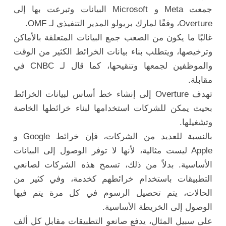
جمعت Meta و Microsoft البيانات وتبرعت بها إلى
Overture، وفقًا لمارك بريولو المدير التنفيذي لـ OMF.
غالبًا ما يكون من الصعب جمع البيانات المتعلقة بالأماكن
وترخيصها، ويتطلب بناء بيانات الخرائط الكثير من الوقت
والموظفين لجمعها وتنقيحها، كما قال لـ CNBC في
مقابلة.
تهدف Overture إلى إنشاء خط أساس لبيانات الخرائط
بحيث يمكن للشركات استخدامها لبناء خرائطها الخاصة
وتشغيلها.
بالنسبة للعديد من الشركات، فإن خرائط Google و
Apple ليست مثالية، لأنها لا توفر الوصول إلى البيانات
الأساسية. بدلاً من ذلك، تسمح هذه الشركات لصانعي
التطبيقات باستخدام خرائطهم كخدمة، وفي كثير من
الحالات، يتم تحصيل الرسوم في كل مرة يتم فيها
الوصول إلى الخريطة الأساسية.
على سبيل المثال، يدفع صانعو التطبيقات مقابل كل ألف