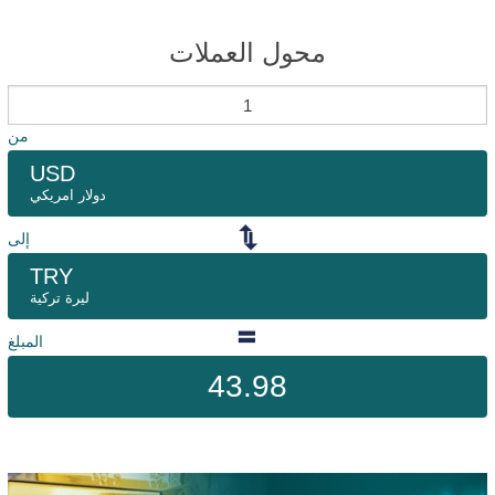
محول العملات
من
USD
دولار امريكي
إلى
TRY
ليرة تركية
المبلغ
43.98