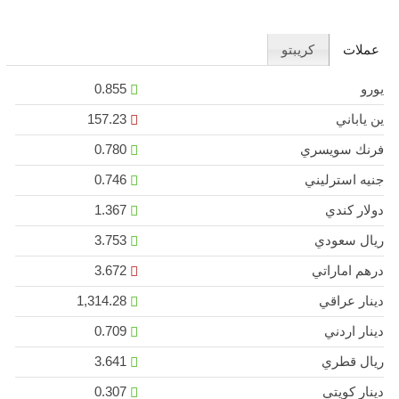
عملات
كريبتو
يورو
0.855
ين ياباني
157.23
فرنك سويسري
0.780
جنيه استرليني
0.746
دولار كندي
1.367
ريال سعودي
3.753
درهم اماراتي
3.672
دينار عراقي
1,314.28
دينار اردني
0.709
ريال قطري
3.641
دينار كويتي
0.307