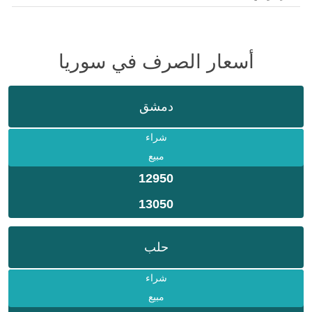
أسعار الصرف في سوريا
دمشق
شراء
مبيع
12950
13050
حلب
شراء
مبيع