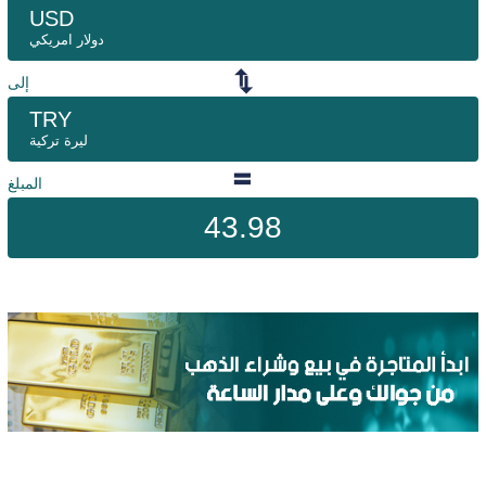
USD
دولار امريكي
إلى
TRY
ليرة تركية
المبلغ
43.98