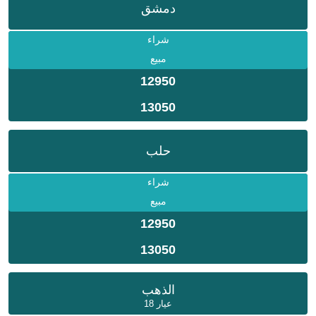
دمشق
شراء
مبيع
12950
13050
حلب
شراء
مبيع
12950
13050
الذهب
عيار 18