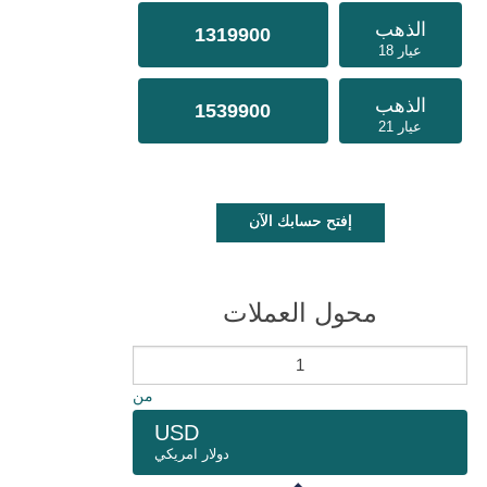
الذهب
1319900
عيار 18
الذهب
1539900
عيار 21
إفتح حسابك الآن
محول العملات
من
USD
دولار امريكي