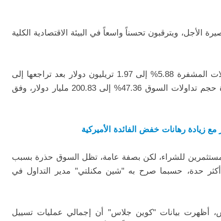
الأجل، ويترقبون تحسناً واسعاً في البيئة الاقتصادية الكلية
وتزامن ذلك مع ارتفاع القيمة السوقية للعملات المشفرة 5.88% إلى 1.97 تريليون دولار بعد تراجعها إلى
1.8 تريليون دولار يوم أمس، فضلاً عن زيادة حجم تداولات السوق 47.36% إلى 200.83 مليار دولار، وفق
مستثمرين للشراء، لكن بصفة عامة، تظل السوق حذرة بسبب
 أكثر حدة، حسبما صرح به "شين مكنلتي" مدير التداول في
مس، أظهرت بيانات "كوين جلاس" أن إجمالي عمليات تسييل