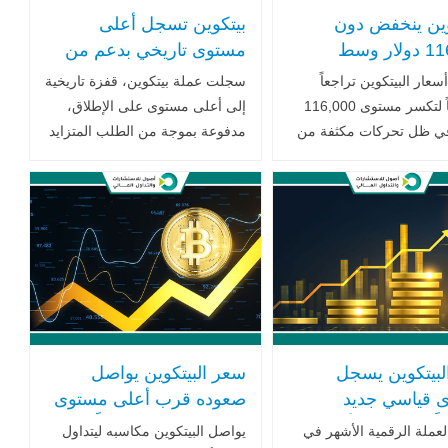
وين ينخفض دون
بيتكوين تسجل أعلى
116,000 دولار وسط
مستوى تاريخي بدعم من
ت مؤسسية وترقب
الطلب المؤسسي
عار البيتكوين تراجعاً
سجلت عملة بيتكوين، قفزة تاريخية
 تنظيمي أمريكي
والسياسات الداعمة لإدارة
ملحوظاً لتكسر مستوى 116,000
إلى أعلى مستوى على الإطلاق،
ترامب
في ظل تحركات مكثفة من
مدفوعة بموجة من الطلب المتزايد
حافظ المؤسسية الكبرى،
من مؤسسات استثمارية كبرى،
ر حالة الحذر قبيل اجتماع
والسياسات المؤيدة للعملات
جلس الاحتياطي الفيدرالي
المشفرة التي تتبناها إدارة .. اقرأ
 .. اقرأ المزيد
المزيد
لبيتكوين يسجل
سعر البيتكوين يواصل
 قياسي جديد
صعوده قرب أعلى مستوى
متجاوزاً حاجز 112 ألف
على الإطلاق مدعوماً بتقدم
عملة الرقمية الأشهر في
يواصل البيتكوين مكاسبه ليتداول