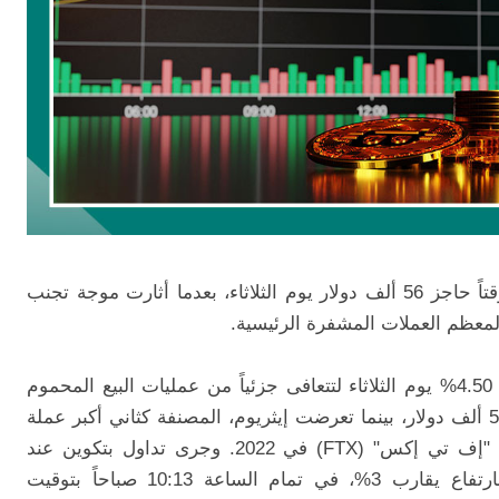
استعادت بتكوين جزءاً من قيمتها لتتجاوز مؤقتاً حاجز 56 ألف دولار يوم الثلاثاء، بعدما أثارت موجة تجنب
لمعظم العملات المشفرة الرئيسية.
ارتفعت أكبر عملة مشفرة في العالم بنسبة 4.50% يوم الثلاثاء لتتعافى جزئياً من عمليات البيع المحموم
التي أدت لانخفاض الرمز الرقمي لما دون 50 ألف دولار، بينما تعرضت إيثريوم، المصنفة كثاني أكبر عملة
مشفرة، لأكبر انخفاض لها منذ انهيار منصة "إف تي إكس" (FTX) في 2022. وجرى تداول بتكوين عند
55770 دولاراً وإيثريوم عند 2509 دولاراً، بارتفاع يقارب 3%، في تمام الساعة 10:13 صباحاً بتوقيت