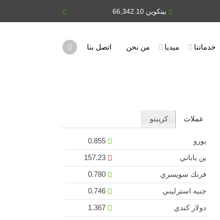
بيتكوين 66,342.10
يورو 0.855
خدماتنا
ميديا
من نحن
اتصل بنا
عملات
كريبتو
يورو
0.855
ين ياباني
157.23
فرنك سويسري
0.780
جنيه استرليني
0.746
دولار كندي
1.367