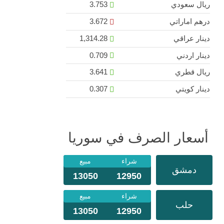
ريال سعودي
3.753
درهم اماراتي
3.672
دينار عراقي
1,314.28
دينار اردني
0.709
ريال قطري
3.641
دينار كويتي
0.307
أسعار الصرف في سوريا
شراء
مبيع
دمشق
13050
12950
شراء
مبيع
حلب
13050
12950