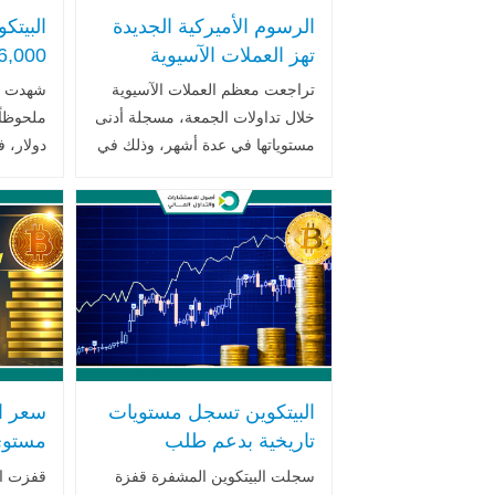
الرسوم الأميركية الجديدة
البيتك
تهز العملات الآسيوية
وتدفعها لأدنى مستوياتها منذ
تحركا
تراجعت معظم العملات الآسيوية
شهدت أس
شهور
تقرير
خلال تداولات الجمعة، مسجلة أدنى
مرتقب
مستوياتها في عدة أشهر، وذلك في
دولار، 
ظل موجة بيع واسعة للأصول
قبل الم
الإقليمية عالية المخاطر، بعد أن
واستمرا
فرضت الولايات المتحدة الأمريكية
حاسم لم
.. اقرأ المزيد
الأمريكي
البيتكوين تسجل مستويات
سعر ا
تاريخية بدعم طلب
مستوى
مؤسسي وسياسات ترامب
سجلت البيتكوين المشفرة قفزة
قفزت ال