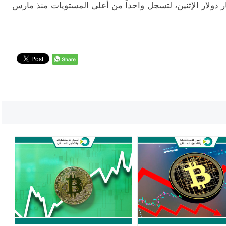
لعملات المشفرة بلغت قرابة 1.1 مليار دولار الإثنين، لتسجل واحداً من أعلى المستويات منذ مارس