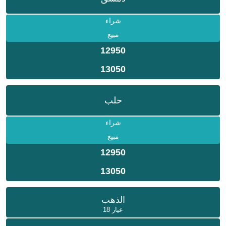
شراء
مبيع
12950
13050
حلب
شراء
مبيع
12950
13050
الذهب
عيار 18