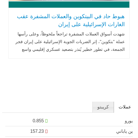
هبوط حاد في البيتكوين والعملات المشفرة عقب
الغارات الإسرائيلية على إيران
شهدت أسواق العملات المشفرة تراجعاً ملحوظاً، وعلى رأسها
عملة "بتكوين"، إثر الضربات الجوية الإسرائيلية على إيران فجر
الجمعة، في تطور خطير يُنذر بتصعيد عسكري إقليمي واسع
النطاق..اقرأ المزيد
عملات
كريبتو
يورو
0.855
ين ياباني
157.23