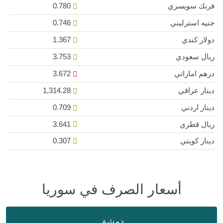
فرنك سويسري
0.780
جنيه استرليني
0.746
دولار كندي
1.367
ريال سعودي
3.753
درهم اماراتي
3.672
دينار عراقي
1,314.28
دينار اردني
0.709
ريال قطري
3.641
دينار كويتي
0.307
أسعار الصرف في سوريا
دمشق