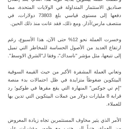
صناديق الاستثمار المتداولة في الولايات المتحدة، مما
دفعها إلى مستوى قياسي بلغ 73803 دولارات، في
منتصف مارس/آذار. ومع ذلك، فقد عانت منذ ذلك الحين.
وخسرت العملة نحو 12% حتى الآن، هذا الأسبوع، رغم
ارتفاع العديد من الأصول الحساسة للمخاطر التي تميل
إلى تتبعها، مثل مؤشر "ناسداك"، وفقا لـ"الشرق الاوسط".
وتعاني العملة المشفرة الأكبر من حيث القيمة السوقية
البيتكوين ضغوطاً متزايدة في ظل احتمالات بدء منصة
"إم تي جوكس" المنهارة التي يقع مقرها في طوكيو؛ رد
قرابة 8 مليارات دولار من عملات البيتكوين التي تدين بها
للعملاء.
الأمر الذي يثير مخاوف المستثمرين تجاه زيادة المعروض
من العملة، جنباً إلى جنب مع ظهور مؤشرات على