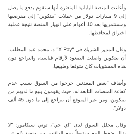
وأعلنت المنصة اليابانية المتعثرة أنها ستقوم بدفع ما يصل
إلى 9 مليارات دولار من عملات "بيتكوين" إلى مقرضيها
ومستثمريها بعد 10 أعوام على انهيار المنصة نتيجة عملية
اختراق لمحافظها.
وقال المدير الشريك في "X-Pay" د. محمد عبد المطلب،
أن بيتكوين واصلت الصعود لأرقام قياسية، والتراجع دون
هذه المستويات كان متوقعا وطبيعيا.
وأضاف "بعض المعدنين خرجوا من السوق بسبب عدم
كفاءة المنصات التابعة له، حيث يقومون ببيع ما لديهم من
بيتكوين، ومن غير المتوقع أن تتراجع إلى ما دون 45 ألف
دولار".
وقال محلل السوق لدى "آي جي"، توني سيكامور: "لا
يزال ضغط البيع مرتبطاً ببيع الدائنين من منصة (إم تي