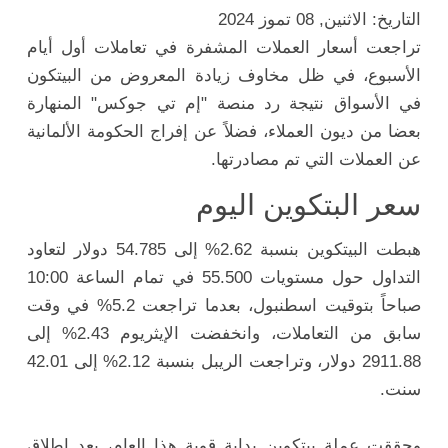
التاريخ: الاثنين, 08 تموز 2024
تراجعت أسعار العملات المشفرة في تعاملات أول أيام
الأسبوع، في ظل مخاوف زيادة المعروض من البيتكون
في الأسواق نتيجة رد منصة "إم تي جوكس" المنهارة
بعضا من ديون العملاء، فضلاً عن إفراج الحكومة الألمانية
عن العملات التي تم مصادرتها.
سعر البتكوين اليوم
هبطت البيتكوين بنسبة 2.62% إلى 54.785 دولار لتعاود
التداول حول مستويات 55.500 في تمام الساعة 10:00
صباحاً بتوقيت اسطنبول، بعدما تراجعت 5.2% في وقت
سابق من التعاملات، وانخفضت الإيثريوم 2.43% إلى
2911.88 دولار، وتراجعت الريبل بنسبة 2.12% إلى 42.01
سنت.
وحققت عملة بيتكوين بداية قوية هذا العام، بعد إطلاق