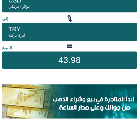
USD
دولار امريكي
إلى
TRY
ليرة تركية
المبلغ
43.98