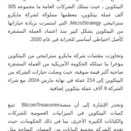
البيتكوين ، حيث تمتلك الشركات العامة ما مجموعه 305
ألف عملة بيتكوين، معظمها مملوكة لشركة مايكرو
ستراتيجي MicroStrategy، التي استمرت بزيادة حيازاتها
من البيتكوين بشكل كبير منذ اعتماد العملة المشفرة
كأصل احتياطي أساسي للخزانة في عام 2020.
وتجاوزت مقتنيات شركة مايكرو ستراتيجي من البيتكوين
مؤخرا ما تمتلكه الحكومة الأمريكية من العملة المشفرة
صاحبة أكبر قيمة سوقية، حيث وصلت حيازات الشركة من
البيتكوين إلى 214 عملة في نهاية مارس 2024، مع شراء
الشركة 9 آلاف عملة بيتكوين إضافية.
وتجدر الإشارة إلى أن منصةBitcoinTreasuries تتبع
كميات البيتكوين في الميزانيات العمومية للشركات
والكيانات الكبيرة الأخرى، بما في ذلك الحكومات، حيث
تقوم الشركة بتجميع البيانات من المصادر المتاحة مثل