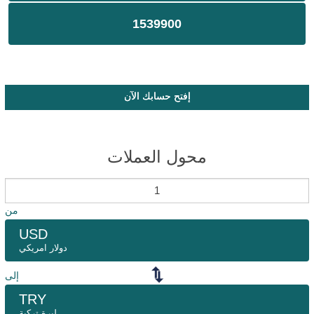
1539900
إفتح حسابك الآن
محول العملات
من
USD
دولار امريكي
إلى
TRY
ليرة تركية