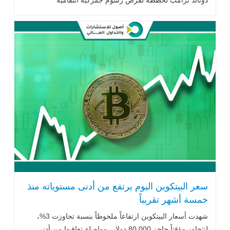
دونالد ترامب لخططه لفرض رسوم جمركية انتقامية
مرتفعة..اقرأ المزيد
سعر البيتكوين اليوم يرتفع من أدنى مستوياته منذ
خمسة أشهر تقريباً
شهدت أسعار البيتكوين ارتفاعاً ملحوظاً بنسبة تجاوزت 3%،
لتتجاوز مؤقتاً حاجز 80,000 دولار، مواصلة تعافيها من أدنى