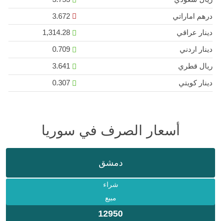
درهم اماراتي
3.672
دينار عراقي
1,314.28
دينار اردني
0.709
ريال قطري
3.641
دينار كويتي
0.307
أسعار الصرف في سوريا
دمشق
شراء
مبيع
12950