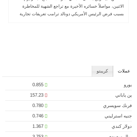
الاثنين، مواصلاً خسائره الأخيرة مع تراجع الشهية للمخاطرة
بسبب فرض الرئيس الأمريكي دونالد ترامب تعريفات تجارية
حادة وإشعال حرب تجارية عالمية..اقرأ المزيد
عملات
كريبتو
يورو
0.855
ين ياباني
157.23
فرنك سويسري
0.780
جنيه استرليني
0.746
دولار كندي
1.367
ريال سعودي
3.753