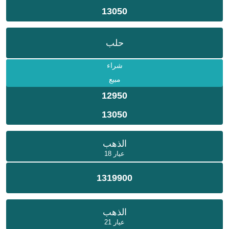
13050
حلب
شراء
مبيع
12950
13050
الذهب
عيار 18
1319900
الذهب
عيار 21