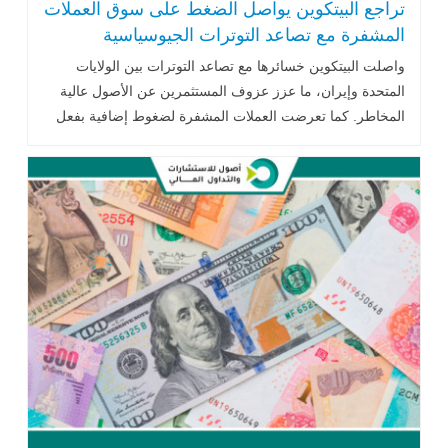
تراجع البيتكوين يواصل الضغط على سوق العملات
المشفرة مع تصاعد التوترات الجيوسياسية
ومخاوف التضخم
واصلت البيتكوين خسائرها مع تصاعد التوترات بين الولايات
المتحدة وإيران، ما عزز عزوف المستثمرين عن الأصول عالية
المخاطر. كما تعرضت العملات المشفرة لضغوط إضافية بفعل
ارتفاع أسعار النفط، ومخاوف التضخم، واستمرار نزوح
الاستثمارات من صناديق بيتكوين المتداولة.