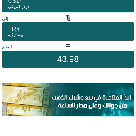
USD
دولار امريكي
إلى
TRY
ليرة تركية
المبلغ
43.98