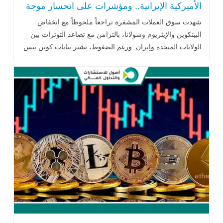
الأميركية الإيرانية.. ومؤشرات على انحسار موجة
البيع
شهدت سوق العملات المشفرة تراجعاً ملحوظاً مع انخفاض
البيتكوين والإيثريوم وسولانا، بالتزامن مع تصاعد التوترات بين
الولايات المتحدة وإيران. ورغم الضغوط، تشير بيانات كوين بيس
إلى مؤشرات على انتهاء موجة البيع بدافع الذعر، مدعومة بعودة
التدفقات إلى صناديق البيتكوين الفورية المتداولة في البورصة.