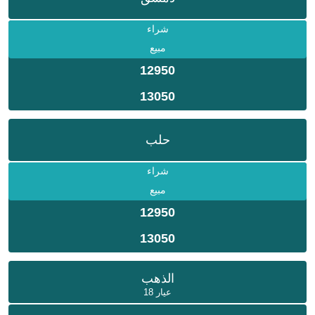
شراء
مبيع
12950
13050
حلب
شراء
مبيع
12950
13050
الذهب
عيار 18