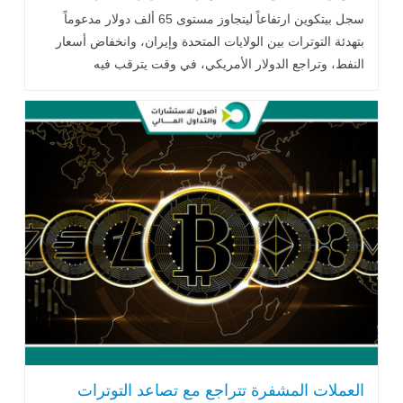
الأمريكي
سجل بيتكوين ارتفاعاً ليتجاوز مستوى 65 ألف دولار مدعوماً
بتهدئة التوترات بين الولايات المتحدة وإيران، وانخفاض أسعار
النفط، وتراجع الدولار الأمريكي، في وقت يترقب فيه
المستثمرون قرار الاحتياطي الفيدرالي الأمريكي ونتائج كبرى
شركات التكنولوجيا، وسط صعود واسع لمعظم العملات
المشفرة البديلة.
العملات المشفرة تتراجع مع تصاعد التوترات