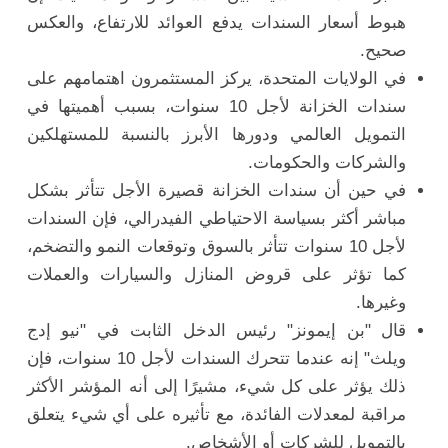
هبوط أسعار السندات يدفع العوائد للارتفاع، والعكس
صحيح.
في الولايات المتحدة، يركز المستثمرون اهتمامهم على
سندات الخزانة لأجل 10 سنوات، بسبب أهميتها في
التمويل العالمي ودورها الأبرز بالنسبة للمستهلكين
والشركات والحكومات.
في حين أن سندات الخزانة قصيرة الأجل تتأثر بشكل
مباشر أكثر بسياسة الاحتياطي الفيدرالي، فإن السندات
لأجل 10 سنوات تتأثر بالسوق وتوقعات النمو والتضخم،
كما تؤثر على قروض المنازل والسيارات والعملات
وغيرها.
قال "بن إيمونز" رئيس الدخل الثابت في "نيو إدج
ويلث" إنه عندما تتحرك السندات لأجل 10 سنوات، فإن
ذلك يؤثر على كل شيء، مشيرًا إلى أنه المؤشر الأكثر
مراقبة لمعدلات الفائدة، مع تأثيره على أي شيء يتعلق
بالتمويل للشركات أو الأشخاص.