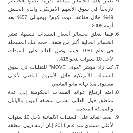
تعتبر هذه الخسائر مماثلة تقريبًا لأسوأ الخسائر
تاريخياً في سوق الأسهم الأمريكي، والذي انخفض
49% خلال فقاعة "دوت كوم" وبحوالي 57% بعد
أزمة 2008.
فيما يتعلق بخسائر أسعار السندات نفسها، تعتبر
الخسائر الحالية أكثر من ضعف حجم تلك المسجلة
في عام 1981 حينما وصل العائد على السندات
لأجل 10 سنوات لنحو 16%.
كما زاد مؤشر "موف MOVE" للتقلبات في سوق
السندات الأمريكية خلال الأسبوع الماضي لأعلى
مستوى منذ نهاية مايو الماضي.
امتد ارتفاع عوائد السندات الحكومية إلى عدة
مناطق حول العالم، تشمل منطقة اليورو واليابان
والمملكة المتحدة.
صعد العائد على السندات الألمانية لأجل 10 سنوات
لأعلى مستوى منذ عام 2011 إبان أزمة ديون منطقة