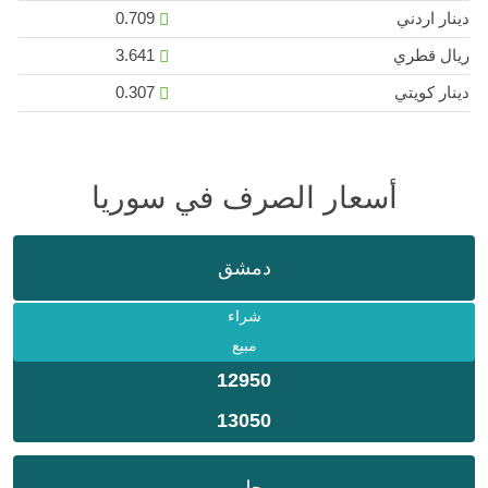
دينار اردني
0.709
ريال قطري
3.641
دينار كويتي
0.307
أسعار الصرف في سوريا
دمشق
شراء
مبيع
12950
13050
حلب