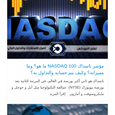
مؤشر ناسداك NASDAQ 100 ما هو؟ وما
مميزاته؟ وكيف يتم حسابه والتداول به؟
ناسداك هو ثاني أكبر بورصة في العالم، في المرتبة الثانية بعد
بورصة نيويورك (NYSE). عمالقة التكنولوجيا مثل آبل و جوجل و
مايكروسوفت و أمازون .. إقرأ المزيد