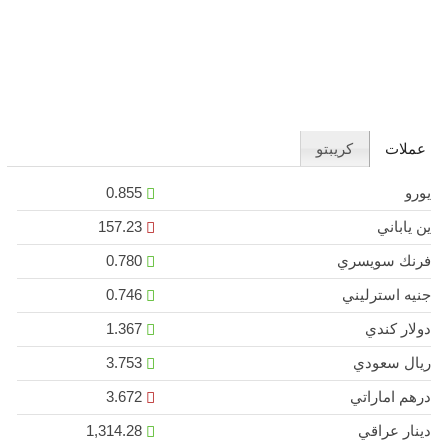
عملات
كريبتو
يورو
0.855
ين ياباني
157.23
فرنك سويسري
0.780
جنيه استرليني
0.746
دولار كندي
1.367
ريال سعودي
3.753
درهم اماراتي
3.672
دينار عراقي
1,314.28