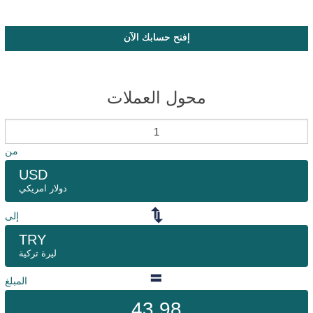
إفتح حسابك الآن
محول العملات
من
USD
دولار امريكي
إلى
TRY
ليرة تركية
المبلغ
43.98