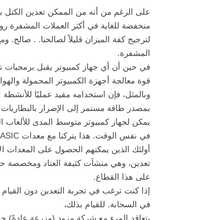
على الرغم من أنه من الممكن تعدين الكتل بن
منخفضة للغاية في أكثر العملات المشفرة روا
لترجيح كفة الميزان قليلاً لصالحنا. . صالح.
المشفرة.
في حين أن أي جهاز كمبيوتر يقبل برمجيات ت
قوة معالجة أجهزة الكمبيوتر المحمولة والهوا
وبالمثل، فإن استخدامه مقيد عمليًا للأنشطة 
بمصدر طاقة مستمر إلى الإضرار بالبطاريات ا
يمكن لجهاز كمبيوتر متوسط ​​المدى للألعاب ال
في نفس الوقت. هذا يتركنا مع معدات ASIC ، أكثر قوة ، ولكن مع استثمار أعلى.
أولئك الذين يمكنهم الحصول على المعدات الأ
تعدين، وهي منشآت كثيفة العتاد ومخصصة حص
على هذا القطاع.
إذا كنت ترغب في تجربة التعدين دون القيام ب
في السحابة. للقيام بذلك،
يتعاقد المرء مع شركة مزود (مزرعة عادةً) ح