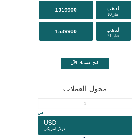
الذهب
1319900
عيار 18
الذهب
1539900
عيار 21
إفتح حسابك الآن
محول العملات
من
USD
دولار امريكي