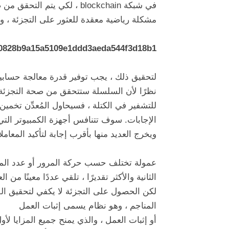
في شبكة blockchain ، لكي ي
مشكلة رياضية معقدة للعثور على التجزئة ، 
00828b9a15a5109e1ddd3aeda544f3d18b1
لتحقيق ذلك ، يجب توفير قدرة معالجة حسابية
نظرًا لأن السلسلة ستتحقق من صحة التجزئة ا
للتشفير في الكتلة ، فسيحاول المُعدِّن تخمين
الإجابات. سوف تتنافس أجهزة الكمبيوتر ال
ويخرج العديد منها بأقرب إجابة لتأكيد المعا
عمولة تختلف حسب حركة المرور أو عدد المع
الثانية والأكثر تقديرًا ، تلقي عددًا معينًا م
لكن الحصول على التجزئة لا يكفي لتحقيق ال
المناجم ، وهو نظام يسمى إثبات العمل
أو إثبات العمل ، والذي يمنح جميع المزايا ل