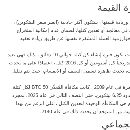
 القيمة
زيادة قيمتها ، ستكون أكثر جاذبية (انظر سعر البيتكوين) ،
ن في معالجة أو تعدين كتلها. لضمان عدم إمكانية استخراج
خوارزمية العملة المشفرة نفسها عن طريق زيادة تعقيد
في حالة Bitcoin ، تم تصميم blockchain بحيث تكون فترة إنشاء كل كتلة حوالي 10 دقائق، لذلك فهي تعيد
ضبط صعوبة التعدين كل كتل 2016 ، وتتزايد تدريجياً كل أسبوعين أو كل 2016 كتل ، اعتمادًا على ما يحدث
210 كتلة أو أربع سنوات، تحدث ظاهرة تسمى النصف أو الانقسام، حيث يتم تقليل
استمرارًا لمثال Bitcoin ، عندما ظهرت لأول مرة في عام 2009 ، كانت مكافأة المُعدِّن 50 BTC لكل كتلة.
بعد 12 عامًا أو 3 هالفنج ، يُقدر الآن أنه في حدود 6.25 بيتكوين، حتى النصف التالي في عام 2025. بمجرد
 الرسوم هي المكافأة الوحيدة لتعدين الكتل ، على الرغم من لهذا
 من المتوقع أن يحدث ذلك في عام 2140.
لجماعي