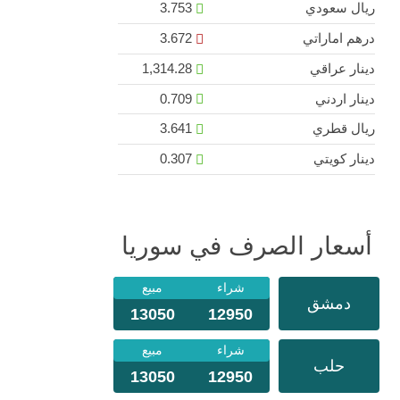
ريال سعودي
3.753
درهم اماراتي
3.672
دينار عراقي
1,314.28
دينار اردني
0.709
ريال قطري
3.641
دينار كويتي
0.307
أسعار الصرف في سوريا
شراء
مبيع
دمشق
13050
12950
شراء
مبيع
حلب
13050
12950