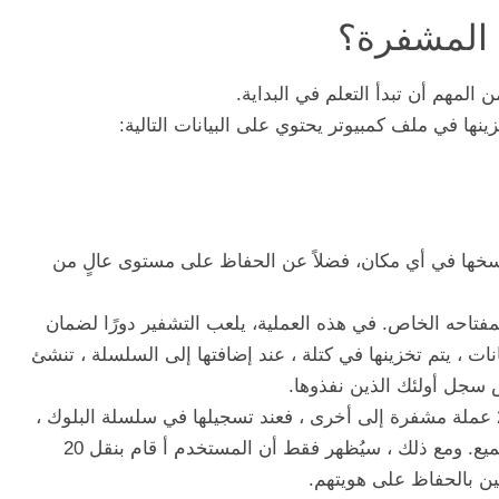
 المشفرة؟
 المهم أن تبدأ التعلم في البداية.
ينها في ملف كمبيوتر يحتوي على البيانات التالية:
نسخها في أي مكان، فضلاً عن الحفاظ على مستوى عالٍ من
مفتاحه الخاص. في هذه العملية، يلعب التشفير دورًا لضمان
ات ، يتم تخزينها في كتلة ، عند إضافتها إلى السلسلة ، تنشئ
س سجل أولئك الذين نفذوها.
على سبيل المثال ، إذا أراد شخص ما نقل 20 عملة مشفرة إلى أخرى ، فعند تسجيلها في سلسلة البلوك ،
ستنعكس معاملته في السجل ليطلع عليه الجميع. ومع ذلك ، سيُظهر فقط أن المستخدم أ قام بنقل 20
ن بالحفاظ على هويتهم.