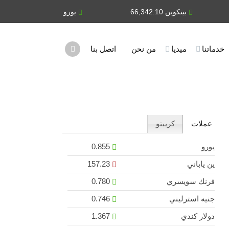
بيتكوين 66,342.10
يورو 0.855
ين ياباني 3
خدماتنا
ميديا
من نحن
اتصل بنا
عملات
كريبتو
يورو
0.855
ين ياباني
157.23
فرنك سويسري
0.780
جنيه استرليني
0.746
دولار كندي
1.367