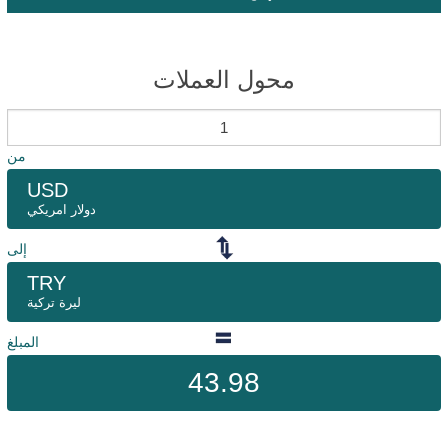
محول العملات
من
USD
دولار امريكي
إلى
TRY
ليرة تركية
المبلغ
43.98