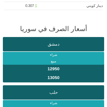
دينار كويتي
0.307
أسعار الصرف في سوريا
دمشق
شراء
مبيع
12950
13050
حلب
شراء