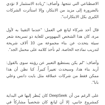
الاصطناعي التي تنتجها. وأضاف: "زيادة الاستثمار لا تؤدي
بالضرورة إلى مزيد من الابتكار، وإلا استأثرت الشركات
الكبرى بكل الابتكارات".
قال أحد شركاء ليانغ في العمل: "عندما التقينا به لأول
مرة، كان هذا الشخص المهووس للغاية ذو تسريحة شعر
سيئة يتحدث عن بناء مجموعة من 10 آلاف شريحة
لتدريب نماذجه الخاصة. لم نأخذ كلامه على محمل الجد".
وأضاف: "لم يكن يستطيع التعبير عن رؤيته سوى بالقول:
أريد بناء هذا، وسيحدث تغييراً كبيراً. كنا نظن أن هذا
ممكن فقط من شركات عملاقة مثل بايت دانس وعلي
بابا".
على الرغم من أن DeepSeek كان يُنظر إليها في البداية
كمشروع جانبي، إلا أن ليانغ كان شخصياً مشاركاً في