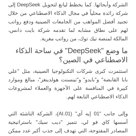
الشركة وأبحاثها. كما يخطط ليانغ لتحويل DeepSeek إلى
شركة رائدة محلياً في مجال الذكاء الاصطناعي من خلال
تجنيد أفضل المواهب من الجامعات الصينية ودفع رواتب
لهم على نطاق مشابه لما تقدمه شركة بايت دانس،
المالكة لمنصة تيك توك، من رواتب مغرية.
ما وضع "DeepSeek" في ساحة الذكاء
الاصطناعي في الصين؟
استثمرت كبرى شركات التكنولوجيا الصينية، مثل "علي
بابا القابضة" و"بايدو" و"تينسنت هولدينغز"، مبالغ وموارد
كبيرة في المنافسة على الأجهزة والعملاء لمشروعات
الذكاء الاصطناعي التابعة لهم.
وإلى جانب "01 إيه آي" (01.AI)، الشركة الناشئة التي
أسسها كاي فو لي، تتميز "ديب سيك" باستراتيجية
المصادر المفتوحة، التي تهدف إلى جذب أكبر عدد ممكن