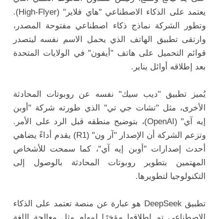
يعتمد على الذكاء الاصطناعي "هاي فلاير" (High-Flyer).
وتطور الشركة نماذج ذكاء اصطناعي مفتوحة المصدر،
وارتقى تطبيق الهاتف الذي يحمل الاسم نفسه ليتصدر
قوائم التحميل على هاتف "أيفون" في الولايات المتحدة
بعد إطلاقه أوائل يناير.
يُميز تطبيق "ديب سيك" نفسه عن روبوتات المحادثة
الأخرى، مثل "تشات جي تي" الذي طورته شركة "أوبن
إيه آي" (OpenAI)، بتوضيح منطقه قبل الرد على الأمر.
وتزعم الشركة أن الإصدار "آر ون" (R1) يقدم أداءً يضاهي
أحدث إصدارات "أوبن إيه آي"، كما سمحت للأشخاص
المهتمين بتطوير روبوتات المحادثة بالوصول إلى
التكنولوجيا لتطويرها.
تطبيق DeepSeek هو عبارة عن منصة تعتمد على الذكاء
الاصطناعي تم إطلاقها مؤخرًا لمهام مثل معالجة اللغة