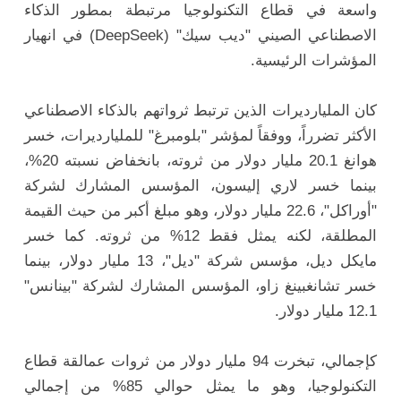
واسعة في قطاع التكنولوجيا مرتبطة بمطور الذكاء
الاصطناعي الصيني "ديب سيك" (DeepSeek) في انهيار
المؤشرات الرئيسية.
كان المليارديرات الذين ترتبط ثرواتهم بالذكاء الاصطناعي
الأكثر تضرراً، ووفقاً لمؤشر "بلومبرغ" للمليارديرات، خسر
هوانغ 20.1 مليار دولار من ثروته، بانخفاض نسبته 20%،
بينما خسر لاري إليسون، المؤسس المشارك لشركة
"أوراكل"، 22.6 مليار دولار، وهو مبلغ أكبر من حيث القيمة
المطلقة، لكنه يمثل فقط 12% من ثروته. كما خسر
مايكل ديل، مؤسس شركة "ديل"، 13 مليار دولار، بينما
خسر تشانغبينغ زاو، المؤسس المشارك لشركة "بينانس"
12.1 مليار دولار.
كإجمالي، تبخرت 94 مليار دولار من ثروات عمالقة قطاع
التكنولوجيا، وهو ما يمثل حوالي 85% من إجمالي