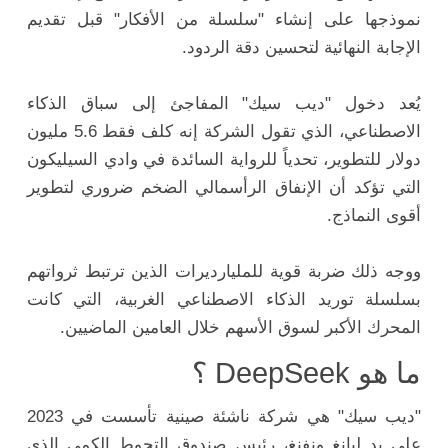
نموذجها على إنشاء "سلسلة من الأفكار" قبل تقديم
الإجابة النهائية لتحسين دقة الردود.
يُعد دخول "ديب سيك" المفاجئ إلى سباق الذكاء
الاصطناعي، الذي تقول الشركة إنه كلف فقط 5.6 مليون
دولار للتطوير، تحدياً للرواية السائدة في وادي السيليكون
التي تؤكد أن الإنفاق الرأسمالي الضخم ضروري لتطوير
أقوى النماذج.
ووجه ذلك ضربة قوية للمليارديرات الذين ترتبط ثرواتهم
بسلسلة توريد الذكاء الاصطناعي الغربية، التي كانت
المحرك الأكبر لسوق الأسهم خلال العامين الماضيين.
ما هو DeepSeek ؟
"ديب سيك" هي شركة ناشئة صينية تأسست في 2023
على يد ليانغ ونفنغ، رئيس صندوق التحوط الكمي الذي