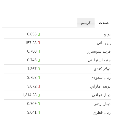
عملات
كريبتو
يورو
0.855
ين ياباني
157.23
فرنك سويسري
0.780
جنيه استرليني
0.746
دولار كندي
1.367
ريال سعودي
3.753
درهم اماراتي
3.672
دينار عراقي
1,314.28
دينار اردني
0.709
ريال قطري
3.641