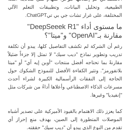
الطبيعية، وتحليل البيانات، وتطبيقات التعلم الآلي
المختلفة، على غرار تشات جي بي تيChatGPT.
ما مستوى أداء "DeepSeeek R1"
مقارنة بـ"OpenAI" و"ميتا"؟
رغم أن الشركة لم تكشف التفاصيل كلها، يبدو أن تكلفة
تدريب وتطوير نماذج "ديب سيك" لا تمثل إلا جزءاً ضئيلاً
مقارنةً بما تحتاجه أفضل منتجات "أوبن إيه آي" أو "ميتا
بلاتفورمز". وتثير الكفاءة الأفضل للنموذج الشكوك حول
الحاجة إلى النفقات الرأسمالية الكبيرة لشراء أحدث
مسرعات الذكاء الاصطناعي وأعلاها أداءً من شركات مثل
"إنفيديا" وغيرها.
كما يعزز ذلك الاهتمام بالقيود الأميركية على تصدير أشباه
الموصلات المتطورة إلى الصين، بهدف منع إحراز أي
تقدم من النوع الذي يبدو أن "ديب سيك" حققته.