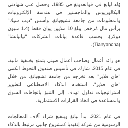
وُلد ليانغ في قوانغدونغ في 1985، وحصل على شهادتي
البكالوريوس والماجستير في هندسة الإلكترونيات
والمعلومات من جامعة تشيجيانغ. وأسس "ديب سيك"
برأس مال مُرخص يبلغ 10 ملايين يوان فقط (1.4 مليون
دولار)، بحسب قاعدة بيانات الشركات "تيانيانشا"
(Tianyancha).
هو رائد أعمال وصاحب أعمال صيني يتمتع بخلفية مالية.
في عام 2015، شارك في تأسيس صندوق التحوط الكمي
"هاي فلاير" بعد تخرجه من جامعة تشجيانغ. من خلال
"هاي فلاير"، استخدم الذكاء الاصطناعي لتطوير
استراتيجيات تداول تهدف إلى التنبؤ باتجاهات السوق
والمساعدة في اتخاذ القرارات الاستثمارية.
في عام 2021، بدأ ليانغ وينفنغ شراء آلاف المعالجات
الرسومية من شركة إنفيديا كمشروع جانبي مرتبط بالذكاء