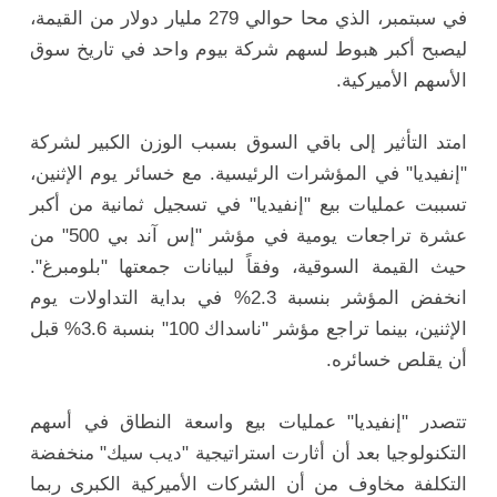
في سبتمبر، الذي محا حوالي 279 مليار دولار من القيمة،
ليصبح أكبر هبوط لسهم شركة بيوم واحد في تاريخ سوق
الأسهم الأميركية.
امتد التأثير إلى باقي السوق بسبب الوزن الكبير لشركة
"إنفيديا" في المؤشرات الرئيسية. مع خسائر يوم الإثنين،
تسببت عمليات بيع "إنفيديا" في تسجيل ثمانية من أكبر
عشرة تراجعات يومية في مؤشر "إس آند بي 500" من
حيث القيمة السوقية، وفقاً لبيانات جمعتها "بلومبرغ".
انخفض المؤشر بنسبة 2.3% في بداية التداولات يوم
الإثنين، بينما تراجع مؤشر "ناسداك 100" بنسبة 3.6% قبل
أن يقلص خسائره.
تتصدر "إنفيديا" عمليات بيع واسعة النطاق في أسهم
التكنولوجيا بعد أن أثارت استراتيجية "ديب سيك" منخفضة
التكلفة مخاوف من أن الشركات الأميركية الكبرى ربما