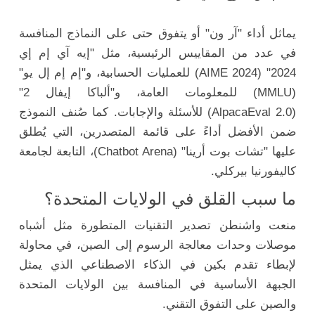
يماثل أداء "آر ون" أو يتفوق حتى على النماذج المنافسة
في عدد من المقاييس الرئيسية، مثل "إيه آي إم إي
2024" (AIME 2024) للعمليات الحسابية، و"إم إم إل يو"
(MMLU) للمعلومات العامة، و"ألباكا إيفال 2"
(AlpacaEval 2.0) للأسئلة والإجابات. كما صُنف النموذج
ضمن الأفضل أداءً على قائمة المتصدرين، التي يُطلق
عليها "تشات بوت أرينا" (Chatbot Arena)، التابعة لجامعة
كاليفورنيا بيركلي.
ما سبب القلق في الولايات المتحدة؟
منعت واشنطن تصدير التقنيات المتطورة مثل أشباه
موصلات وحدات معالجة الرسوم إلى الصين، في محاولة
لإبطاء تقدم بكين في الذكاء الاصطناعي الذي يمثل
الجبهة الأساسية في المنافسة بين الولايات المتحدة
والصين على التفوق التقني.