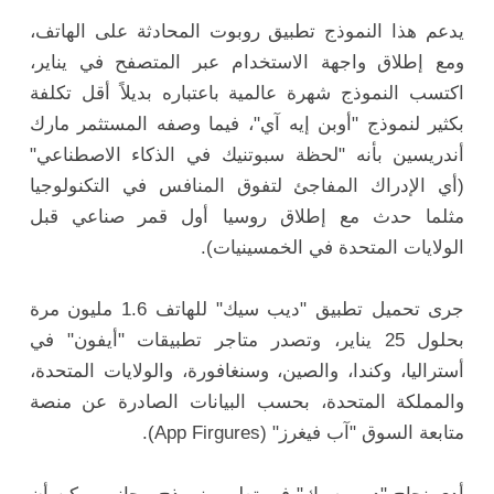
يدعم هذا النموذج تطبيق روبوت المحادثة على الهاتف،
ومع إطلاق واجهة الاستخدام عبر المتصفح في يناير،
اكتسب النموذج شهرة عالمية باعتباره بديلاً أقل تكلفة
بكثير لنموذج "أوبن إيه آي"، فيما وصفه المستثمر مارك
أندريسين بأنه "لحظة سبوتنيك في الذكاء الاصطناعي"
(أي الإدراك المفاجئ لتفوق المنافس في التكنولوجيا
مثلما حدث مع إطلاق روسيا أول قمر صناعي قبل
الولايات المتحدة في الخمسينيات).
جرى تحميل تطبيق "ديب سيك" للهاتف 1.6 مليون مرة
بحلول 25 يناير، وتصدر متاجر تطبيقات "أيفون" في
أستراليا، وكندا، والصين، وسنغافورة، والولايات المتحدة،
والمملكة المتحدة، بحسب البيانات الصادرة عن منصة
متابعة السوق "آب فيغرز" (App Firgures).