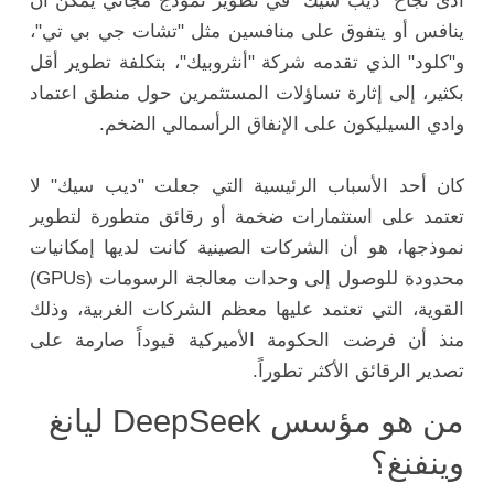
أدى نجاح "ديب سيك" في تطوير نموذج مجاني يمكن أن
ينافس أو يتفوق على منافسين مثل "تشات جي بي تي"،
و"كلود" الذي تقدمه شركة "أنثروبيك"، بتكلفة تطوير أقل
بكثير، إلى إثارة تساؤلات المستثمرين حول منطق اعتماد
وادي السيليكون على الإنفاق الرأسمالي الضخم.
كان أحد الأسباب الرئيسية التي جعلت "ديب سيك" لا
تعتمد على استثمارات ضخمة أو رقائق متطورة لتطوير
نموذجها، هو أن الشركات الصينية كانت لديها إمكانيات
محدودة للوصول إلى وحدات معالجة الرسومات (GPUs)
القوية، التي تعتمد عليها معظم الشركات الغربية، وذلك
منذ أن فرضت الحكومة الأميركية قيوداً صارمة على
تصدير الرقائق الأكثر تطوراً.
من هو مؤسس DeepSeek ليانغ
وينفنغ؟