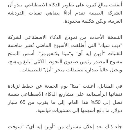
أنفقت مبالغ كبيرة على تطوير الذكاء الاصطناعي. يبدو أن
الشركة الصينية تقدم أداءً يضاهي تقنيات الدردشة
الغربية، ولكن بتكلفة محدودة.
النسخة الأحدث من نموذج الذكاء الاصطناعي لشركة
"ديب سيك" التي أُطلقت الأسبوع الماضي تُعتبر منافسة
لتقنيات "أوبن إيه آي" و"ميتا بلاتفورمز". أسس المنتج
مفتوح المصدر رئيس صندوق التحوط الكَمّي ليانغ وينفِنج،
ويحتل حالياً صدارة تصنيفات متجر "أبل" للتطبيقات.
في المقابل، أعلنت "ميتا" يوم الجمعة عن خطط لزيادة
نفقاتها الرأسمالية على مشاريع الذكاء الاصطناعي بنسبة
تصل إلى 50% هذا العام، إلى ما يقرب من 65 مليار
دولار، ما دفع أسهمها إلى مستويات قياسية.
جاء ذلك بعد إعلان مشترك من "أوبن إيه آي"، "سوفت