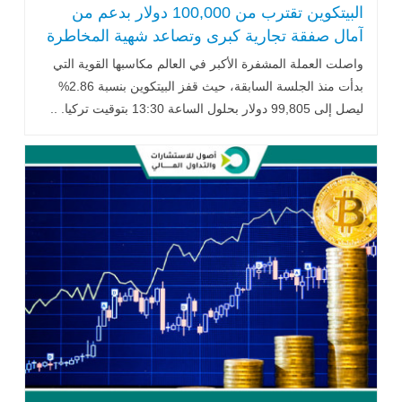
البيتكوين تقترب من 100,000 دولار بدعم من
آمال صفقة تجارية كبرى وتصاعد شهية المخاطرة
واصلت
العملة
المشفرة
الأكبر
في
العالم
مكاسبها
القوية
التي
بدأت
منذ
الجلسة
السابقة،
حيث
قفز
البيتكوين
بنسبة
2.86%
ليصل
إلى
99,805
دولار
بحلول
الساعة
30
13:
بتوقيت
تركيا. ..
اقرأ المزيد