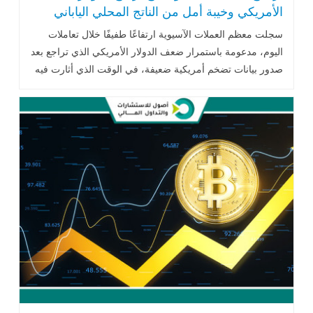
الأمريكي وخيبة أمل من الناتج المحلي الياباني
سجلت
معظم
العملات
الآسيوية
ارتفاعًا
طفيفًا
خلال
تعاملات
اليوم،
مدعومة
باستمرار
ضعف
الدولار
الأمريكي
الذي
تراجع
بعد
صدور
بيانات
تضخم
أمريكية
ضعيفة،
في
الوقت
الذي
أثارت
فيه
بيانات
النمو
الياباني
مخاوف .. اقرأ المزيد