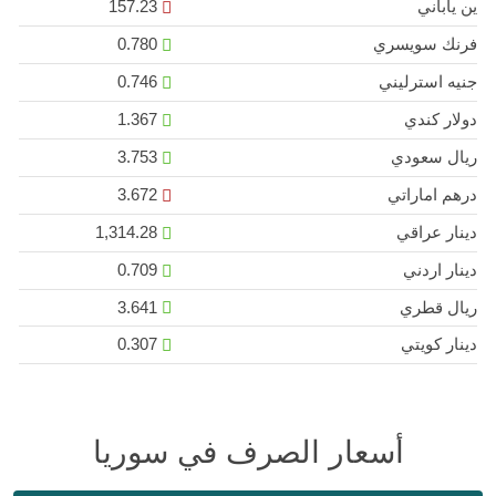
ين ياباني
157.23
فرنك سويسري
0.780
جنيه استرليني
0.746
دولار كندي
1.367
ريال سعودي
3.753
درهم اماراتي
3.672
دينار عراقي
1,314.28
دينار اردني
0.709
ريال قطري
3.641
دينار كويتي
0.307
أسعار الصرف في سوريا