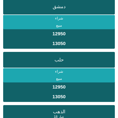
دمشق
شراء
مبيع
12950
13050
حلب
شراء
مبيع
12950
13050
الذهب
عيار 18