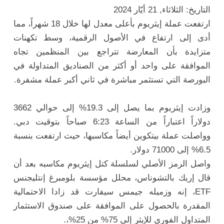
التاريخ: الثلاثاء, 21 أيّار 2024
ارتفعت عملة إيثريوم بأعلى معدل لها خلال 18 شهراً، مما
أدى إلى ارتفاع في الأصول الرقمية، وسط تكهنات
متزايدة بأن المعارضة تتراجع بين المنظمين تجاه
الموافقة على واحد أو أكثر من الصناديق المتداولة في
البورصة التي تستثمر مباشرة في ثاني أكبر عملة مشفرة.
وزادت إيثريوم بما يصل إلى 19.3% إلى حوالي 3662
دولاراً اعتباراً من الساعة 6:23 صباحاً بتوقيت دبي.
وواصلت عملة بيتكوين أيضاً مكاسبها، حيث ارتفعت بنسبة
6.5% إلى 71000 دولار.
واصل الرمز الأصلي لسلسلة كتل إيثريوم مكاسبه بعد أن
قال إريك بالتشوناس، محلل مؤسسة بلومبرغ إنتليجنس
ETF، إنه وزميله جيمس سيفارت قد زادا الاحتمالية
المقدرة بالحصول على الموافقة على صندوق الاستثمار
المتداول الفوري للإيثر إلى 75% من 25%،.