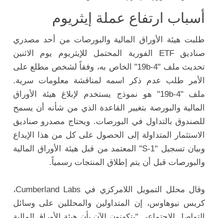
أسباب ارتفاع عملة إيثريوم
طلبت هيئة الأوراق المالية والبورصات من أحد مصدري
صناديق ETF الفورية المحتمل للإيثريوم يوم الاثنين
تحديث ملف "19b-4" الخاص به، وفقاً لشخص مطلع على
الأمر طلب عدم ذكر اسمه لمناقشة معلومات سرية.
ملف "19b-4" هو نموذج يستخدم لإبلاغ هيئة الأوراق
المالية والبورصة بتغيير القاعدة الذي من شأنه أن يسمح
للصندوق بالتداول في البورصات. ويحتاج مصدرو صناديق
الاستثمار المتداولة إلى الحصول على كل من هذا الإيداع
وبيان تسجيل "S-1" المعتمد من قبل هيئة الأوراق المالية
والبورصات قبل أن يتم إطلاق المنتجات رسمياً.
وقال محلل التمويل اللامركزي في Cumberland Labs،
كريس نيوهاوس، إن المتداولين والمحللين على وسائل
التواصل الاجتماعي "يتكهنون الآن بأن هيئة الأوراق المالية