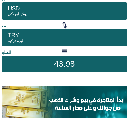
USD
دولار امريكي
إلى
TRY
ليرة تركية
المبلغ
43.98