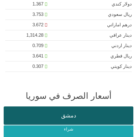
دولار كندي
1.367
ريال سعودي
3.753
درهم اماراتي
3.672
دينار عراقي
1,314.28
دينار اردني
0.709
ريال قطري
3.641
دينار كويتي
0.307
أسعار الصرف في سوريا
دمشق
شراء