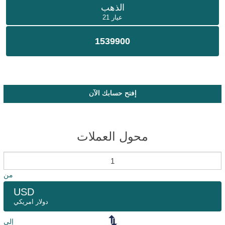
الذهب
عيار 21
1539900
إفتح حسابك الآن
محول العملات
من
USD
دولار امريكي
إلى