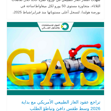
الثلاثاء، متجاوزة مستوى 50 يورو لكل ميغاواط/ساعة في
بورصة هولندا، لتسجل أعلى مستوياتها منذ فبراير/شباط 2025،
في تحرك يعكس .. اقرأ المزيد
تراجع عقود الغاز الطبيعي الأمريكي مع بداية
2026 وسط طقس دافئ وتباطؤ الطلب