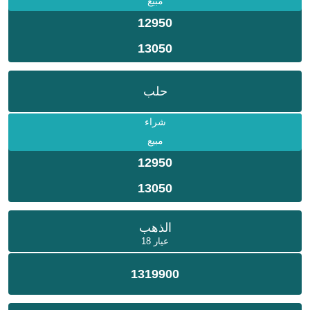
مبيع
12950
13050
حلب
شراء
مبيع
12950
13050
الذهب
عيار 18
1319900