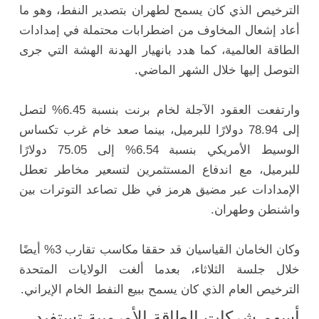
الترخيص الذي كان يسمح لطهران بتصدير النفط، وهو ما
أعاد إشعال المخاوف من اضطرابات محتملة في إمدادات
الطاقة العالمية، كما هدد بانهيار الهدنة الهشة التي جرى
التوصل إليها خلال الشهر الماضي.
وارتفعت العقود الآجلة لخام برنت بنسبة 6.45% لتصل
إلى 78.94 دولارًا للبرميل، بينما صعد خام غرب تكساس
الوسيط الأمريكي بنسبة 6.54% إلى 75.05 دولارًا
للبرميل، مع اندفاع المستثمرين لتسعير مخاطر تعطل
الإمدادات عبر مضيق هرمز في ظل تصاعد التوترات بين
واشنطن وطهران.
وكان الخامان القياسيان قد حققا مكاسب تقارب 3% أيضًا
خلال جلسة الثلاثاء، بعدما ألغت الولايات المتحدة
الترخيص العام الذي كان يسمح ببيع النفط الخام الإيراني.
أسهم شركات الطاقة الأوروبية تستفيد