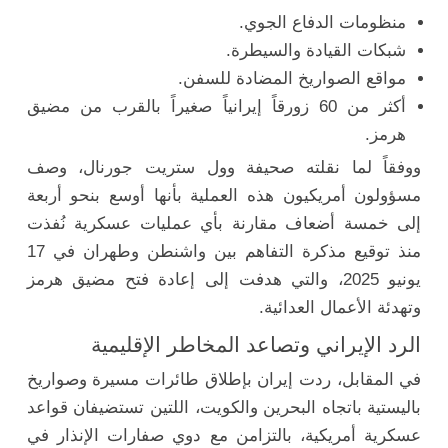
منظومات الدفاع الجوي.
شبكات القيادة والسيطرة.
مواقع الصواريخ المضادة للسفن.
أكثر من 60 زورقاً إيرانياً صغيراً بالقرب من مضيق
هرمز.
ووفقاً لما نقلته صحيفة وول ستريت جورنال، وصف
مسؤولون أمريكيون هذه العملية بأنها أوسع بنحو أربعة
إلى خمسة أضعاف مقارنة بأي عمليات عسكرية نُفذت
منذ توقيع مذكرة التفاهم بين واشنطن وطهران في 17
يونيو 2025، والتي هدفت إلى إعادة فتح مضيق هرمز
وتهدئة الأعمال العدائية.
الرد الإيراني وتصاعد المخاطر الإقليمية
في المقابل، ردت إيران بإطلاق طائرات مسيرة وصواريخ
باليستية باتجاه البحرين والكويت، اللتين تستضيفان قواعد
عسكرية أمريكية، بالتزامن مع دوي صفارات الإنذار في