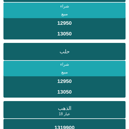
شراء
مبيع
12950
13050
حلب
شراء
مبيع
12950
13050
الذهب
عيار 18
1319900