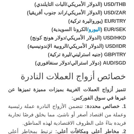
USD/THB (الدولار الأمريكي/البات التايلندي)
USD/ZAR (الدولار الأمريكي/راند جنوب أفريقيا)
EUR/TRY (يورو/ليرة تركية)
EUR/SEK (
اليورو/
الكرونا السويدية)
USD/HKD (الدولار الأمريكي/دولار هونج كونج)
USD/IDR (الدولار الأمريكي/الروبية الإندونيسية)
GBP/TRY (جنيه استرليني/ليرة تركية)
AUD/SGD (دولار استرالي/دولار سنغافوري)
خصائص أزواج العملات النادرة
تتميز أزواج العملات الغريبة بميزات مميزة تميزها عن
غيرها في سوق الفوركس:
1. خصائص محددة:
تتضمن الأزواج النادرة عملة رئيسية
وعملة من اقتصاد أصغر أو ناشئ، مما يخلق فرصًا تجارية
فريدة بناءً على الظروف الاقتصادية لهذه المناطق.
2. مخاطر أعلى ومكافآت أعلى:
ترتبط بمخاطر أعلى