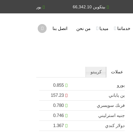
بيتكوين 66,342.10
يورو 0.855
ين يابا
خدماتنا
ميديا
من نحن
اتصل بنا
عملات
كريبتو
يورو
0.855
ين ياباني
157.23
فرنك سويسري
0.780
جنيه استرليني
0.746
دولار كندي
1.367