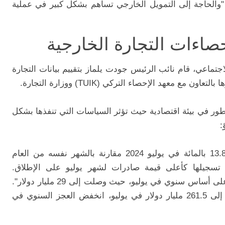
"والحاجة إلى التمويل الخارجي تساهم بشكل كبير في عملية
صاءات التجارة الخارجية
تماعي، قام نائب الرئيس جودت يلماز بتقييم بيانات التجارة
مع معهد الإحصاء التركي (TUIK) ووزارة التجارة.
ور في بيئة اقتصادية حيث تؤثر السياسات التي تنفذها بشكل
:
"وفقًا لبيانات TÜIK، زادت صادراتنا بنسبة 13.8 بالمائة في يوليو 2024 مقارنة بالشهر نفسه من العام
 مليار دولار، وتم تسجيلها كأعلى قيمة صادرات لشهر يوليو على الإطلاق.
وانخفضت وارداتنا أيضًا بنسبة 7.8 بالمائة". على أساس سنوي في يوليو، حيث وصلت إلى 29 مليار دولار".
وفي حين ارتفعت القيمة السنوية لصادراتنا إلى 261.5 مليار دولار في يوليو، انخفض العجز السنوي في