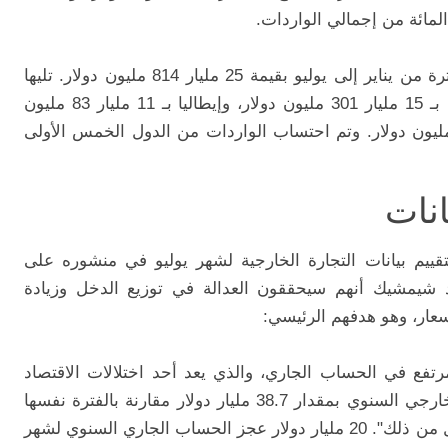
واحتلت روسيا المركز الأول في واردات الفترة من يناير إلى يوليو بقيمة 25 مليار 814 مليون دولار. تليها
الصين بـ 25 مليار 435 مليون دولار، وألمانيا بـ 15 مليار 301 مليون دولار، وإيطاليا بـ 11 مليار 83 مليون
ار، والولايات المتحدة بـ 9 مليارات 535 مليون دولار. وتم احتساب الواردات من الدول الخمس الأولى
انات
قييم بيانات التجارة الخارجية لشهر يوليو في منشوره على
 شيمشيك أنهم سيحققون العدالة في توزيع الدخل وزيادة
سعار، وهو هدفهم الرئيسي:
رتفع في الحساب الجاري، والذي يعد أحد اختلالات الاقتصاد
الكلي. وفي يوليو، انخفض العجز التجاري الخارجي السنوي بمقدار 38.7 مليار دولار مقارنة بالفترة نفسها
من العام السابق. وهذا يشير إلى مستوى أقل من ذلك". 20 مليار دولار عجز الحساب الجاري السنوي لشهر