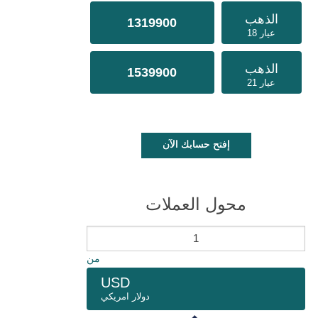
الذهب
1319900
عيار 18
الذهب
1539900
عيار 21
إفتح حسابك الآن
محول العملات
من
USD
دولار امريكي