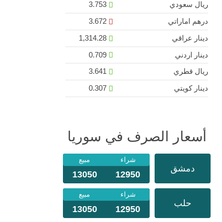
ريال سعودي
3.753
درهم اماراتي
3.672
دينار عراقي
1,314.28
دينار اردني
0.709
ريال قطري
3.641
دينار كويتي
0.307
أسعار الصرف في سوريا
شراء
مبيع
دمشق
13050
12950
شراء
مبيع
حلب
13050
12950