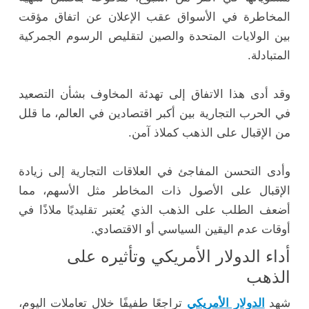
المخاطرة
في
الأسواق
عقب
الإعلان
عن
اتفاق
مؤقت
بين
الولايات
المتحدة
والصين
لتقليص
الرسوم
الجمركية
المتبادلة.
وقد
أدى
هذا
الاتفاق
إلى
تهدئة
المخاوف
بشأن
التصعيد
في
الحرب
التجارية
بين
أكبر
اقتصادين
في
العالم،
ما
قلل
من
الإقبال
على
الذهب
كملاذ
آمن.
وأدى
التحسن
المفاجئ
في
العلاقات
التجارية
إلى
زيادة
الإقبال
على
الأصول
ذات
المخاطر
مثل
الأسهم،
مما
أضعف
الطلب
على
الذهب
الذي
يُعتبر
تقليديًا
ملاذًا
في
أوقات
عدم
اليقين
السياسي
أو
الاقتصادي.
أداء
الدولار
الأمريكي
وتأثيره
على
الذهب
شهد
الدولار
الأمريكي
تراجعًا
طفيفًا
خلال
تعاملات
اليوم،