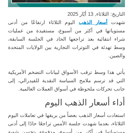
التاريخ: الثلاثاء, 13 أيّار 2025
شهدت
أسعار
الذهب
اليوم
الثلاثاء
ارتفاعًا
من
أدنى
مستوياتها
في
أكثر
من
أسبوع،
مستفيدة
من
عمليات
شراء
انتقائية
بعد
تراجعها
الحاد
في
الجلسة
السابقة،
وسط
تهدئة
في
التوترات
التجارية
بين
الولايات
المتحدة
والصين.
يأتي
هذا
وسط
ترقب
الأسواق
لبيانات
التضخم
الأمريكية
التي
قد
ترسم
ملامح
السياسة
النقدية
للفيدرالي،
إلى
جانب
تحركات
ملحوظة
في
أسواق
العملات
العالمية.
أداء أسعار الذهب اليوم
استعادت
أسعار
الذهب
بعضاً
من
بريقها
في
تعاملات
اليوم
الثلاثاء،
بعدما
شهدت
جلسة
الأمس
تراجعًا
حادًا
إلى
أدنى
مستوياتها
في
أكثر
من
أسبوع،
مدفوعة
بتحسن
شهية