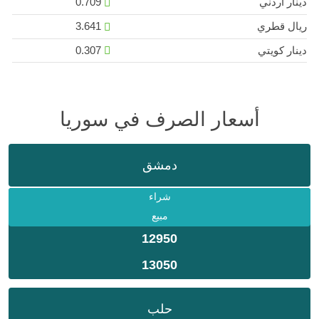
دينار اردني
0.709
ريال قطري
3.641
دينار كويتي
0.307
أسعار الصرف في سوريا
دمشق
شراء
مبيع
12950
13050
حلب