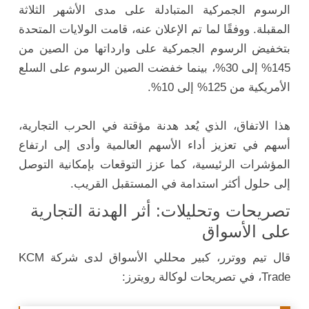
الرسوم
الجمركية
المتبادلة
على
مدى
الأشهر
الثلاثة
المقبلة.
ووفقًا
لما
تم
الإعلان
عنه،
قامت
الولايات
المتحدة
بتخفيض
الرسوم
الجمركية
على
وارداتها
من
الصين
من
145%
إلى
30%،
بينما
خفضت
الصين
الرسوم
على
السلع
الأمريكية
من
125%
إلى
10%.
هذا
الاتفاق،
الذي
يُعد
هدنة
مؤقتة
في
الحرب
التجارية،
أسهم
في
تعزيز
أداء
الأسهم
العالمية
وأدى
إلى
ارتفاع
المؤشرات
الرئيسية،
كما
عزز
التوقعات
بإمكانية
التوصل
إلى
حلول
أكثر
استدامة
في
المستقبل
القريب.
تصريحات
وتحليلات:
أثر
الهدنة
التجارية
على
الأسواق
قال
تيم
ووترر
،
كبير
محللي
الأسواق
لدى
شركة
KCM
Trade
،
في
تصريحات
لوكالة
رويترز: