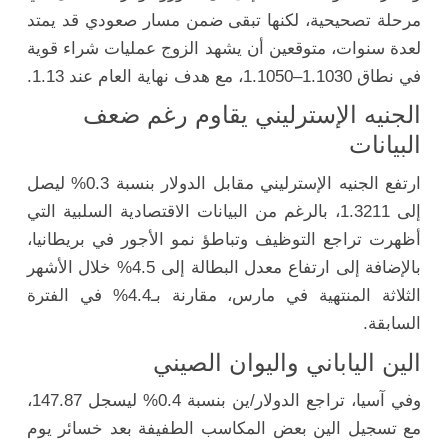
مرحلة
تصحيحية،
لكنها
تبقى
ضمن
مسار
صعودي
قد
يمتد
لعدة
سنوات،
متوقعين
أن
يشهد
الزوج
عمليات
شراء
قوية
في
نطاق
1.1030–
1.1050،
مع
هدف
نهاية
العام
عند
1.13.
الجنيه
الإسترليني
يقاوم
رغم
ضعف
البيانات
ارتفع
الجنيه
الإسترليني
مقابل
الدولار
بنسبة
0.3%
ليصل
إلى
1.3211،
بالرغم
من
البيانات
الاقتصادية
السلبية
التي
أظهرت
تراجع
التوظيف
وتباطؤ
نمو
الأجور
في
بريطانيا،
بالإضافة
إلى
ارتفاع
معدل
البطالة
إلى
4.5%
خلال
الأشهر
الثلاثة
المنتهية
في
مارس،
مقارنة
بـ4.4%
في
الفترة
السابقة.
الين
الياباني
واليوان
الصيني
وفي
آسيا،
تراجع
الدولار/
ين
بنسبة
0.4%
ليسجل
147.87،
مع
تسجيل
الين
بعض
المكاسب
الطفيفة
بعد
خسائر
يوم