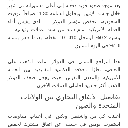
بعد
موجة
صعود
قوية
دفعته
إلى
أعلى
مستوياته
في
شهر
خلال
جلسة
الإثنين.
وبحلول
الساعة
30
11:
صباحاً
بتوقيت
السعودية،
انخفض
مؤشر
الدولار —
الذي
يقيس
أداء
العملة
الأمريكية
أمام
سلة
من
ست
عملات
رئيسية —
بنسبة
0.2%
ليسجل
101.410
نقطة،
بعدما
قفز
بنسبة
1.6%
في
اليوم
السابق.
هذا
التراجع
النسبي
في
الدولار
ساعد
الذهب
على
التعافي،
نظرًا
للعلاقة
العكسية
التقليدية
بين
العملة
الأمريكية
والمعدن
النفيس،
حيث
يجعل
ضعف
الدولار
الذهب
أكثر
جاذبية
لحاملي
العملات
الأخرى.
تفاصيل
الاتفاق
التجاري
بين
الولايات
المتحدة
والصين
أعلنت
كل
من
واشنطن
وبكين،
في
أعقاب
مفاوضات
استمرت
يومين
في
جنيف،
عن
اتفاق
مشترك
لخفض