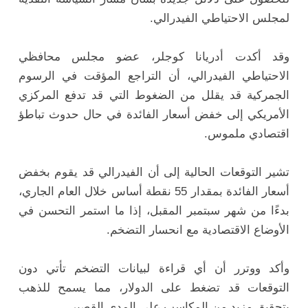
لمجلس
الاحتياطي
الفيدرالي.
وقد
أكدت
أدريانا
كوجلر
،
عضو
مجلس
محافظي
الاحتياطي
الفيدرالي،
أن
التراجع
المؤقت
في
الرسوم
الجمركية
قد
يقلل
من
الضغوط
التي
قد
تدفع
المركزي
الأمريكي
إلى
خفض
أسعار
الفائدة
في
حال
حدوث
تباطؤ
اقتصادي
ملموس.
تشير
التوقعات
الحالية
إلى
أن
الفيدرالي
قد
يقوم
بخفض
أسعار
الفائدة
بمقدار
55
نقطة
أساس
خلال
العام
الجاري،
بدءًا
من
شهر
سبتمبر
المقبل،
إذا
ما
استمر
التحسن
في
الأوضاع
الاقتصادية
مع
انحسار
التضخم.
وأكد
ووترر
أن
أي
قراءة
لبيانات
التضخم
تأتي
دون
التوقعات
قد
تضغط
على
الدولار،
مما
يسمح
للذهب
بتحقيق
مزيد
من
المكاسب
على
المدى
القصير.