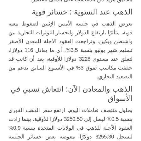
الذهب
عند التسوية
:
خسائر
قوية
تعرض
الذهب
في
جلسة
الأمس
الإثنين
لضغوط
بيعية
قوية،
متأثرًا
بارتفاع
الدولار
وانحسار
التوترات
التجارية
بين
واشنطن
وبكين.
وتراجعت
العقود
الآجلة
للمعدن
الأصفر
تسليم
شهر
يونيو
بنسبة
3.5%،
أي
ما
يعادل
116
دولارًا،
لتغلق
عند
مستوى
3228
دولارًا
للأوقية،
بعد
أن
كانت
قد
حققت
مكاسب
تفوق
3%
في
الأسبوع
السابق
بدعم
من
التصعيد
التجاري.
الذهب
والمعادن
الآن:
انتعاش
نسبي
في
الأسواق
بحلول
منتصف
تعاملات
اليوم،
ارتفع
سعر
الذهب
الفوري
بنسبة
0.5%
ليصل
إلى
3250.50
دولارًا
للأوقية،
بينما
زادت
العقود
الآجلة
للذهب
في
الولايات
المتحدة
بنسبة
0.9%
لتسجل
3255.30
دولارًا،
معوضة
بعض
خسائر
الجلسة