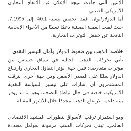
الإثنين
التي
جاءت
نتيجة
الإعلان
عن
الاتفاق
التجاري
الأمريكي-
الصيني.
أما
الدولار/
يوان،
فقد
انخفض
بنسبة
0.1%
إلى
7.1995،
حيث
لقيت
العملة
الصينية
دعمًا
نسبيًا
من
الأجواء
الإيجابية
الناتجة
عن
خفض
التوترات
التجارية.
خلاصة:
الذهب
بين
ضغوط
الدولار
وآمال
التيسير
النقدي
تأتي
تحركات
الذهب
الحالية
في
سياق
حساس
بين
مؤثرات
متعارضة:
فمن
جهة،
يؤثر
التفاؤل
التجاري
وارتفاع
الدولار
سلبًا
على
المعدن
الأصفر،
ومن
جهة
أخرى،
يترقب
المستثمرون
أي
إشارات
على
تيسير
السياسة
النقدية
الأمريكية،
خاصة
في
حال
تباطؤ
التضخم،
وهو
ما
قد
يوفر
بيئة
داعمة
لارتفاع
الذهب
مجددًا
خلال
الأشهر
المقبلة.
ومع
استمرار
ترقب
الأسواق
لتطورات
المشهد
الاقتصادي
العالمي،
تبقى
تحركات
الذهب
مرهونة
بعوامل
متعددة