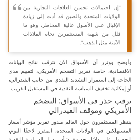
"
إن
احتمالات
تحسن
العلاقات
التجارية
بين
الولايات
المتحدة
والصين
قد
أدت
إلى
زيادة
الإقبال
على
الأصول
عالية
المخاطر،
وهو
ما
قلل
من
شهية
المستثمرين
تجاه
الملاذات
الآمنة
مثل
الذهب".
وأوضح
ووترر
أن
الأسواق
الآن
تترقب
نتائج
البيانات
الاقتصادية،
خاصة
تقرير
التضخم
الأمريكي،
لتقييم
مدى
الحاجة
إلى
استمرار
التشديد
النقدي
من
جانب
الفيدرالي،
أو
إمكانية
تخفيف
السياسة
النقدية
في
المستقبل
القريب.
ترقب
حذر
في
الأسواق:
التضخم
الأمريكي
وموقف
الفيدرالي
ينتظر
المستثمرون
حول
العالم
صدور
تقرير
مؤشر
أسعار
المستهلكين
في
الولايات
المتحدة،
المقرر
لاحقًا
اليوم،
للحصول
على
دلائل
جديدة
بشأن
مسار
السياسة
النقدية