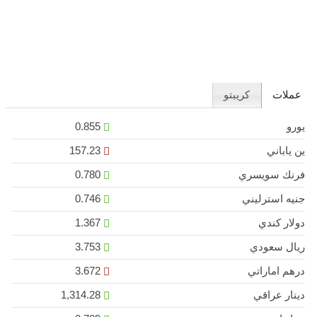
عملات
كريبتو
يورو
0.855
ين ياباني
157.23
فرنك سويسري
0.780
جنيه استرليني
0.746
دولار كندي
1.367
ريال سعودي
3.753
درهم اماراتي
3.672
دينار عراقي
1,314.28