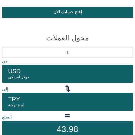
إفتح حسابك الآن
محول العملات
من
USD
دولار امريكي
إلى
TRY
ليرة تركية
المبلغ
43.98