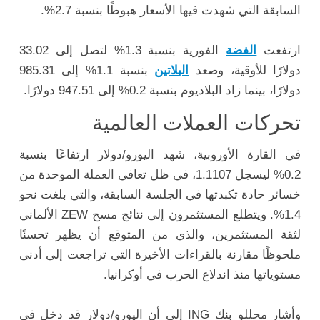
السابقة
التي
شهدت
فيها
الأسعار
هبوطًا
بنسبة
2.7%.
ارتفعت
الفضة
الفورية بنسبة 1.3% لتصل إلى 33.02
دولارًا للأوقية، وصعد
البلاتين
بنسبة 1.1% إلى 985.31
دولارًا، بينما زاد البلاديوم بنسبة 0.2% إلى 947.51 دولارًا.
تحركات
العملات
العالمية
في
القارة
الأوروبية،
شهد
اليورو/
دولار
ارتفاعًا
بنسبة
0.2%
ليسجل
1.1107،
في
ظل
تعافي
العملة
الموحدة
من
خسائر
حادة
تكبدتها
في
الجلسة
السابقة،
والتي
بلغت
نحو
1.4%.
ويتطلع
المستثمرون
إلى
نتائج
مسح
ZEW
الألماني
لثقة
المستثمرين،
والذي
من
المتوقع
أن
يظهر
تحسنًا
ملحوظًا
مقارنة
بالقراءات
الأخيرة
التي
تراجعت
إلى
أدنى
مستوياتها
منذ
اندلاع
الحرب
في
أوكرانيا.
وأشار
محللو
بنك
ING
إلى
أن
اليورو/
دولار
قد
دخل
في