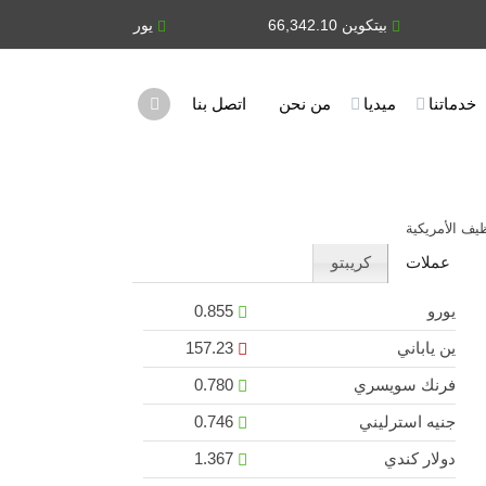
بيتكوين 66,342.10
يورو 0.855
ين يابان
خدماتنا
ميديا
من نحن
اتصل بنا
يف الأمريكية
عملات
كريبتو
يورو
0.855
ين ياباني
157.23
فرنك سويسري
0.780
جنيه استرليني
0.746
دولار كندي
1.367