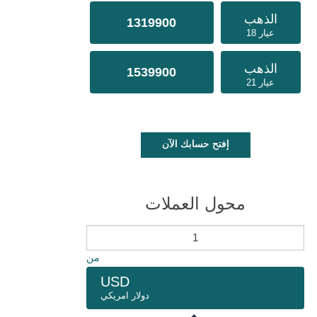
الذهب
1319900
عيار 18
الذهب
1539900
عيار 21
إفتح حسابك الآن
محول العملات
من
USD
دولار امريكي