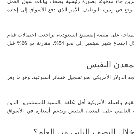
رين جاء مدفوعًا بصورة رئيسية بضعف بيانات سوق العمل
متوقع في وتيرة التوظيف، الأمر الذي دفع الأسواق إلى إعادة
ية المتاحة على منصة إنفستنغ السعودية، تراجعت احتمالات قيام
الاحتياطي الفيدرالي برفع أسعار الفائدة خلال اجتماع شهر سبتمبر إلى نحو 54%، مقارنة مع 66% قبل
المعدن النفيس
تجه الدولار الأمريكي نحو تسجيل خسائر أسبوعية، وهو ما وفر
م بالعملة الأمريكية أقل تكلفة بالنسبة للمستثمرين الذين
العالمي على المعدن النفيس ويدعم أسعاره في الأسواق
ال النصف الثاني من العام؟