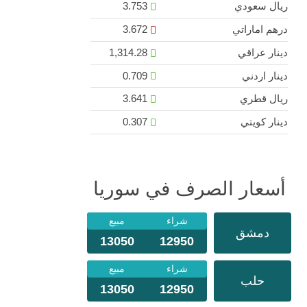
ريال سعودي
3.753
درهم اماراتي
3.672
دينار عراقي
1,314.28
دينار اردني
0.709
ريال قطري
3.641
دينار كويتي
0.307
أسعار الصرف في سوريا
شراء
مبيع
دمشق
13050
12950
شراء
مبيع
حلب
13050
12950