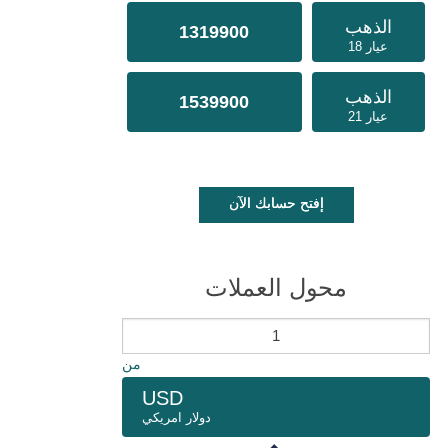
الذهب
1319900
عيار 18
الذهب
1539900
عيار 21
إفتح حسابك الآن
محول العملات
من
USD
دولار امريكي