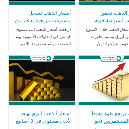
 الذهب تحقق
أسعار الذهب تسجل
 أسبوعية قوية
مستويات تاريخية بدعم من
تتجاوز 6% وسط تراجع
مخاوف حدوث ركود في
عار الذهب خلال الأسبوع
ارتفعت أسعار الذهب إلى مستوى
ر وتصاعد التوترات
الاقتصاد العالمي
من أبريل بنسبة تجاوزت
قياسي في التداولات الآسيوية يوم
ية
عومة بتراجع الدولار
الجمعة، مواصلة صعودها الأخير
ي وتصاعد التوترات التجارية
حيث ظل الطلب على الأصول
ايات المتحدة والصين كما
الآمنة مدعوماً بمخاوف متزايدة من
مؤشرات الدولار الأميركي
حرب تجارية مريرة بين الولايات
 بيانات .. اقرأ المزيد
المتحدة والصين..اقرأ المزيد
 يرتفع بقوة وسط
أسعار الذهب اليوم تهبط
لمستثمريين نحو
لأدنى مستوى في 3 أسابيع
ات الآمنة مع دخول
ونصف في ظل المخاوف