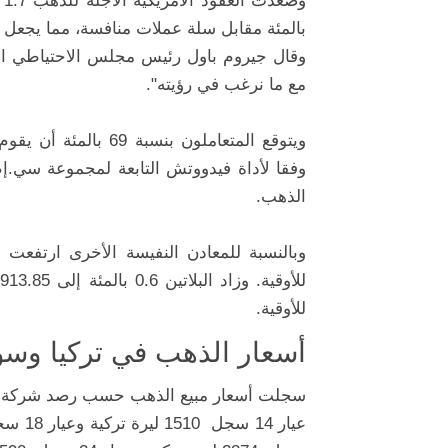
وصعدت العقود الأمريكية الآجلة للذهب 1.7 بالمئة إلى 2275.70 دولار للأوقية وانخفض
بالمئة مقابل سلة عملات منافسة، مما يجعل ا
وقال جيروم باول رئيس مجلس الاحتياطي الا
مع ما نرغب في رؤيته".
ويتوقع المتعاملون بن
وفقا لأداة فيدووتش التابعة لمجموعة سي.إم.إ
الذهب.
وبالنسبة للمعادن النفيسة الأخرى ارتفعت
ا
للأوقية. وزاد البلاتين 0.6 بالمئة إلى 913.85 دولار للأوقية. وصعد
للأوقية.
أسعار الذهب في تركيا وسو
سجلت أسعار مبيع الذهب حسب رصد شركة