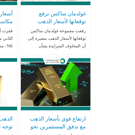
غولدمان ساكس ترفع
أسعار
توقعاتها لأسعار الذهب
مكاسب
وسط تصاعد الحرب
رفعت مجموعة غولدمان ساكس
قفزت أس
التجارية ومخاوف الركود
الدولا
توقعاتها لأسعار الذهب مشيرة إلى
الثاني 
التجار
أن المخاوف المتزايدة بشأن
6%، مد
الاقتصاد الأمريكي - وسط تصاعد
الأميرك
الحرب التجارية بين الولايات
بين الول
المتحدة والصين جعلت المعدن
تراجعت 
الأصفر يبدو أكثر جاذبية .. اقرأ
بعد صدور
المزيد
ارتفاع قوي بأسعار الذهب
الذهب
مع تدفق المستثمرين نحو
توجه ا
المعدن النفيس كملاذ آمن
الملاذ