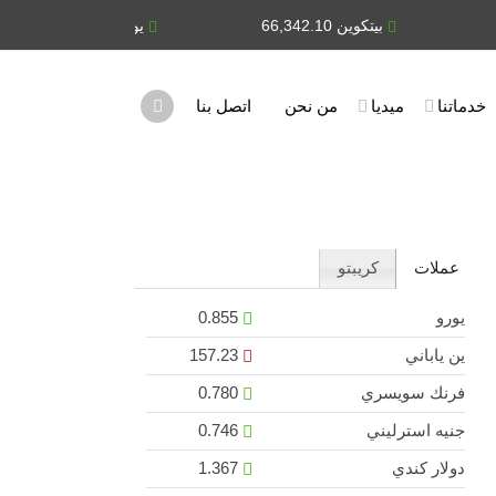
بيتكوين 66,342.10
يورو 0.855
ي
خدماتنا
ميديا
من نحن
اتصل بنا
عملات
كريبتو
يورو
0.855
ين ياباني
157.23
فرنك سويسري
0.780
جنيه استرليني
0.746
دولار كندي
1.367