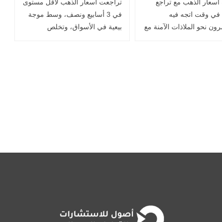
أسعار الذهب مع تراجع
تراجعت أسعار الذهب لأقل مستوى
 الجمركية الجديدة
من ركود عالمي
، في وقت اتجه فيه
في 3 أسابيع ونصف، وسط موجة
رون نحو الملاذات الآمنة مع
بيعية في الأسواق، وتخلص
رسوم الجمركية الجديدة
المستثمرين من السبائك لتغطية
ضها الرئيس الأميركي
الخسائر في ظل المخاوف من
رامب حيّز التنفيذ، وسط
ركود عالمي وسط تصاعد حدة
توتّرات .. اقرأ المزيد
التوترات التجارية..اقرأ المزيد