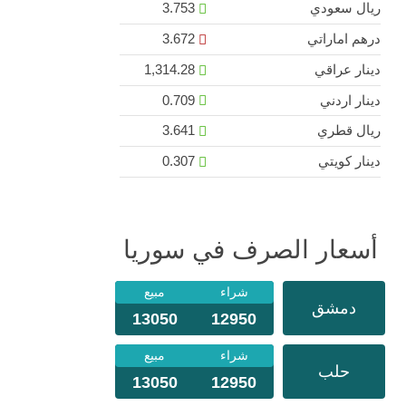
ريال سعودي
3.753
درهم اماراتي
3.672
دينار عراقي
1,314.28
دينار اردني
0.709
ريال قطري
3.641
دينار كويتي
0.307
أسعار الصرف في سوريا
شراء
مبيع
دمشق
13050
12950
شراء
مبيع
حلب
13050
12950