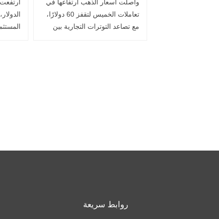
واصلت أسعار الذهب ارتفاعها في
ارتفعت 
الرسوم
تعاملات الخميس لتقفز 60 دولارًا،
الدولار
مع تصاعد التوترات التجارية بين
المستثم
أكبر اقتصادين في العالم، مما يعزز
دخول ال
حالة عدم اليقين التي تدفع
التي فر
المستثمرين للبحث عن الملاذات
دونالد ت
الآمنة..اقرأ المزيد
تصاعد ال
روابط سريعة