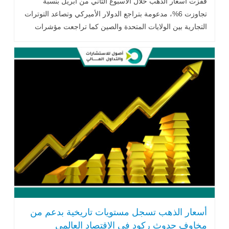
قفزت أسعار الذهب خلال الأسبوع الثاني من أبريل بنسبة
تجاوزت 6%، مدعومة بتراجع الدولار الأميركي وتصاعد التوترات
التجارية بين الولايات المتحدة والصين كما تراجعت مؤشرات
الدولار الأميركي بعد صدور بيانات .. اقرأ المزيد
أسعار الذهب تسجل مستويات تاريخية بدعم من
مخاوف حدوث ركود في الاقتصاد العالمي