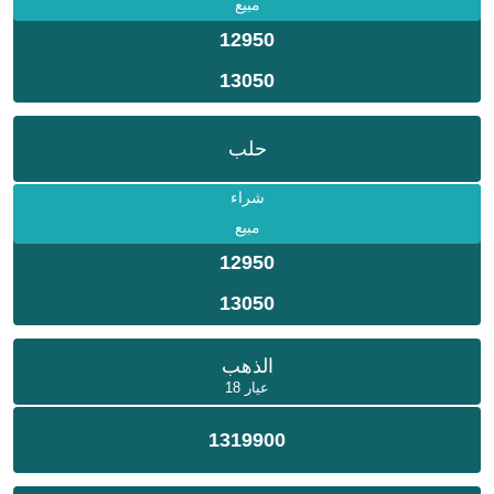
مبيع
12950
13050
حلب
شراء
مبيع
12950
13050
الذهب
عيار 18
1319900