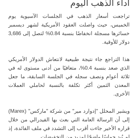
أداء الذهب اليوم
تراجعت أسعار الذهب في الجلسات الآسيوية يوم
الخميس، حيث واصلت العقود الأمريكية لشهر ديسمبر
خسائرها مسجلة انخفاضًا بنسبة 0.84% لتصل إلى 3,686
دولار للأوقية.
هذا التراجع جاء نتيجة طبيعية لانتعاش الدولار الأمريكي
الذي صعد بنسبة 0.4%، متعافيًا من أدنى مستوى له في
ثلاثة أعوام ونصف سجله في الجلسة السابقة، ما جعل
المعدن الثمين أكثر تكلفة بالنسبة لحاملي العملات
الأخرى.
ويشير المحلل "إدوارد مير" من شركة "ماركس" (Marex)
إلى أن الرسالة العامة التي بعث بها الفيدرالي من خلال
قراره الأخير جاءت أقرب إلى التشدد في ملف الفائدة، إذ
لم يُبدِ حماسًا واضحًا لمزيد من التخفيضات.