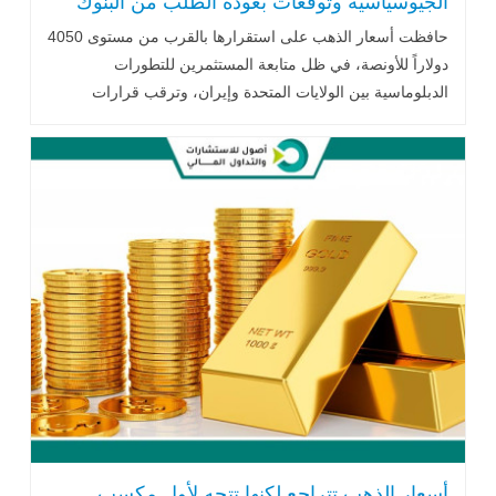
الجيوسياسية وتوقعات بعودة الطلب من البنوك
المركزية
حافظت أسعار الذهب على استقرارها بالقرب من مستوى 4050
دولاراً للأونصة، في ظل متابعة المستثمرين للتطورات
الدبلوماسية بين الولايات المتحدة وإيران، وترقب قرارات
الاحتياطي الفيدرالي، إلى جانب توقعات متباينة من المؤسسات
المالية بشأن مستقبل المعدن الأصفر، مدعومة بإمكانية عودة
مشتريات البنوك المركزية خلال الفترة المقبلة.
أسعار الذهب تتراجع لكنها تتجه لأول مكسب