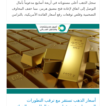
الأمريكية
سجل الذهب أعلى مستوياته في أربعة أسابيع مدعوماً بآمال
التوصل إلى اتفاق لإعادة فتح مضيق هرمز، مما خفف المخاوف
التضخمية وقلص توقعات رفع أسعار الفائدة الأمريكية، بالتزامن
مع استمرار تدفقات الاستثمارات إلى صناديق الذهب الصينية.
أسعار الذهب تستقر مع ترقب التطورات