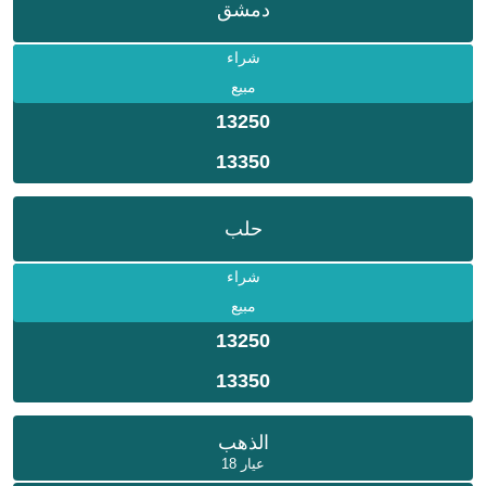
دمشق
شراء
مبيع
13250
13350
حلب
شراء
مبيع
13250
13350
الذهب
عيار 18