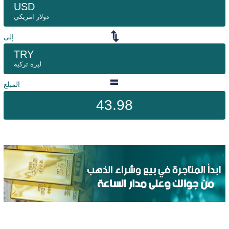
USD
دولار امريكي
إلى
TRY
ليرة تركية
المبلغ
43.98