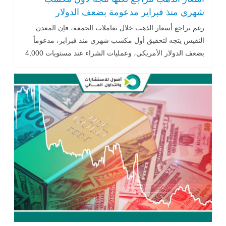
شهري منذ فبراير مدعومة بضعف الدولار
الأمريكي
رغم تراجع أسعار الذهب خلال تعاملات الجمعة، فإن المعدن
النفيس يتجه لتحقيق أول مكسب شهري منذ فبراير، مدعوماً
بضعف الدولار الأمريكي، وعمليات الشراء عند مستويات 4,000
دولار للأوقية، إلى جانب تثبيت أسعار الفائدة الأمريكية واستمرار
التوترات الجيوسياسية في الشرق الأوسط.