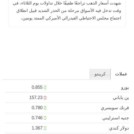
الفيدرالي
شهدت أسعار الذهب تراجعًا طفيفًا خلال تداولات يوم الثلاثاء، في
وقت تدخل فيه الأسواق مرحلة من الحذر الشديد قبيل انطلاق
اجتماع مجلس الاحتياطي الفيدرالي الأميركي الممتد يومين،
وسط توقعات .. اقرأ المزيد
عملات
كريبتو
يورو
0.855
ين ياباني
157.23
فرنك سويسري
0.780
جنيه استرليني
0.746
دولار كندي
1.367