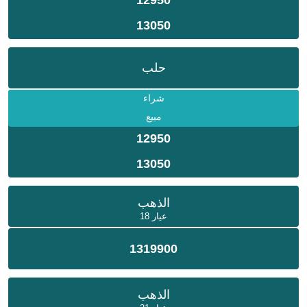
13050
حلب
شراء
مبيع
12950
13050
الذهب
عيار 18
1319900
الذهب