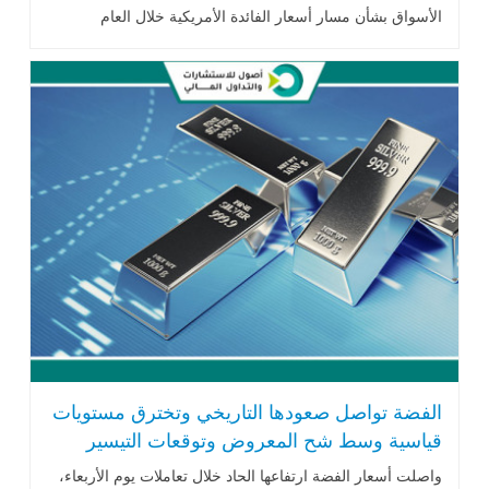
الأسواق بشأن مسار أسعار الفائدة الأمريكية خلال العام
المقبل،.اقرأ المزيد
الفضة تواصل صعودها التاريخي وتخترق مستويات
قياسية وسط شح المعروض وتوقعات التيسير
النقدي
واصلت أسعار الفضة ارتفاعها الحاد خلال تعاملات يوم الأربعاء،