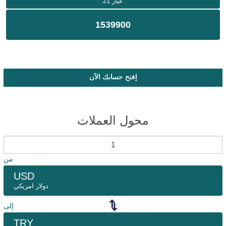
عيار 21
1539900
إفتح حسابك الآن
محول العملات
من
USD
دولار امريكي
إلى
TRY