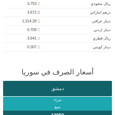
ريال سعودي
3.753
درهم اماراتي
3.672
دينار عراقي
1,314.28
دينار اردني
0.709
ريال قطري
3.641
دينار كويتي
0.307
أسعار الصرف في سوريا
دمشق
شراء
مبيع
12950