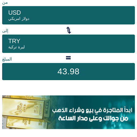
من
USD
دولار امريكي
إلى
TRY
ليرة تركية
المبلغ
43.98