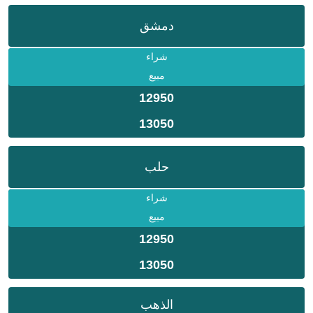
دمشق
شراء
مبيع
12950
13050
حلب
شراء
مبيع
12950
13050
الذهب