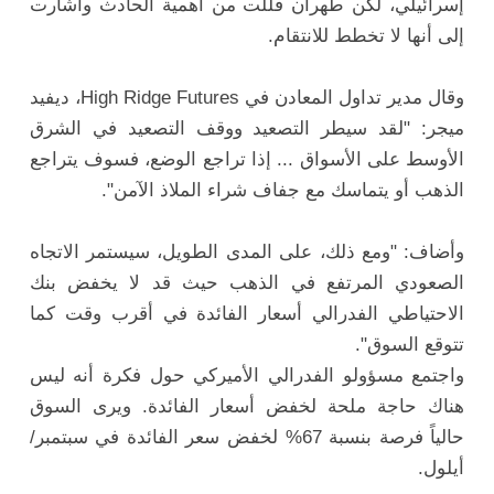
إسرائيلي، لكن طهران قللت من أهمية الحادث وأشارت
إلى أنها لا تخطط للانتقام.
وقال مدير تداول المعادن في High Ridge Futures، ديفيد
ميجر: "لقد سيطر التصعيد ووقف التصعيد في الشرق
الأوسط على الأسواق ... إذا تراجع الوضع، فسوف يتراجع
الذهب أو يتماسك مع جفاف شراء الملاذ الآمن".
وأضاف: "ومع ذلك، على المدى الطويل، سيستمر الاتجاه
الصعودي المرتفع في الذهب حيث قد لا يخفض بنك
الاحتياطي الفدرالي أسعار الفائدة في أقرب وقت كما
تتوقع السوق".
واجتمع مسؤولو الفدرالي الأميركي حول فكرة أنه ليس
هناك حاجة ملحة لخفض أسعار الفائدة. ويرى السوق
حالياً فرصة بنسبة 67% لخفض سعر الفائدة في سبتمبر/
أيلول.