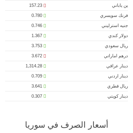
ين ياباني
157.23
فرنك سويسري
0.780
جنيه استرليني
0.746
دولار كندي
1.367
ريال سعودي
3.753
درهم اماراتي
3.672
دينار عراقي
1,314.28
دينار اردني
0.709
ريال قطري
3.641
دينار كويتي
0.307
أسعار الصرف في سوريا