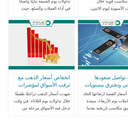
مكاسب قوية خلال
تداولات يوم الجمعة تباينًا واضحًا
ت الآسيوية ليوم الاثنين،
في أداء العملات والسلع، حيث
قرب أعلى مستوياتها في
واصل الدولار الأمريكي خسائره
ين، مستفيدة من تراجع
للأسبوع الثالث على التوالي، في
 الأميركي وانخفاض عوائد
حين ارتفعت أسعار الذهب إلى
خزانة .. اقرأ المزيد
...اقرأ المزيد
 تواصل صعودها
انخفاض أسعار الذهب مع
يخي وتخترق مستويات
ترقب الأسواق لمؤشرات
ة وسط شح
مسار الفائدة الأميركية
سعار الفضة ارتفاعها الحاد
شهدت أسعار الذهب تراجعًا طفيفًا
وض وتوقعات التيسير
وقرارات الفيدرالي
ملات يوم الأربعاء، ممتدة
خلال تداولات يوم الثلاثاء، في وقت
ق مكاسب تاريخية بعدما
تدخل فيه الأسواق مرحلة من
لال الجلسة السابقة من
الحذر الشديد قبيل انطلاق اجتماع
تجاوز مستوى 60 دولارًا للأونصة
مجلس الاحتياطي الفيدرالي