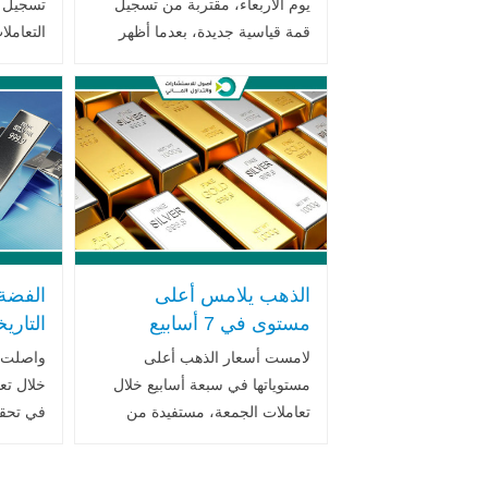
يوم الأربعاء، مقتربة من تسجيل
تسجيل 
قمة قياسية جديدة، بعدما أظهر
التعاملا
تقرير الوظائف في الولايات
لتستقر 
المتحدة ارتفاع معدل البطالة خلال
نحو شهر
شهر نوفمبر، الأمر الذي عزز
الدولار
توقعات .. اقرأ المزيد
سندات ال
الذهب يلامس أعلى
الفضة
مستوى في 7 أسابيع
التار
مدفوعًا بتوقعات خفض
قياسي
لامست أسعار الذهب أعلى
واصلت أ
الفائدة والفضة قرب ذروة
المعر
مستوياتها في سبعة أسابيع خلال
خلال تعا
تاريخية
النقدي
تعاملات الجمعة، مستفيدة من
في تحقي
التحول التدريجي في توقعات
تمكنت خ
الأسواق بشأن مسار أسعار الفائدة