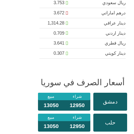
ريال سعودي
3.753
درهم اماراتي
3.672
دينار عراقي
1,314.28
دينار اردني
0.709
ريال قطري
3.641
دينار كويتي
0.307
أسعار الصرف في سوريا
شراء
مبيع
دمشق
13050
12950
شراء
مبيع
حلب
13050
12950