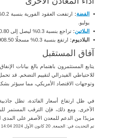
أداء المعادن الأخرى
الفضة
:
يوليو.
البلاتين
:
تراجع بنسبة 0.3% ليصل إلى 920.80 دولار.
البلاديوم:
ارتفع بنسبة 0.3% مسجلًا 908.50 دولار، مع استمرار التوجه نحو خسائر أسبوعية لكلا المعدنين.
آفاق المستقبل
يتابع المستثمرون باهتمام بالغ بيانات الإن
للاحتياطي الفيدرالي لتقييم التضخم. قد تحمل
وتوجهات الاقتصاد الأمريكي، مما سيؤثر بشكل
في ظل ارتفاع أسعار الفائدة، تظل جاذبية
الأخرى. ومع ذلك، فإن الترقب المستمر للب
مزيدًا من الدعم للمعدن الأصفر على المدى ا
تم التحديث في: الجمعة, 20 كانون الأول 2024 14:04