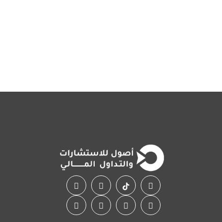
أولى على الإطلاق..اقرأ
الأميركي الممتد يومين، وسط
توقعات .. اقرأ المزيد