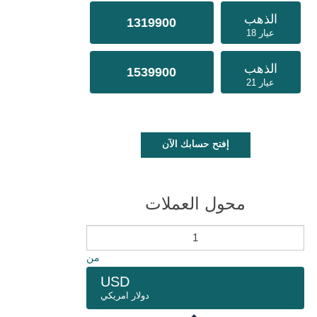
الذهب
1319900
عيار 18
الذهب
1539900
عيار 21
إفتح حسابك الآن
محول العملات
من
USD
دولار امريكي