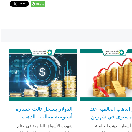
الذهب العالمية عند
الدولار يسجل ثالث خسارة
مستوى في شهرين
أسبوعية متتالية.. الذهب
ضعف الدولار وترقب
يواصل الصعود والفضة
سعار الذهب العالمية
شهدت الأسواق العالمية في ختام
 الوظائف الأميركية
تتراجع بعد موجة قياسية