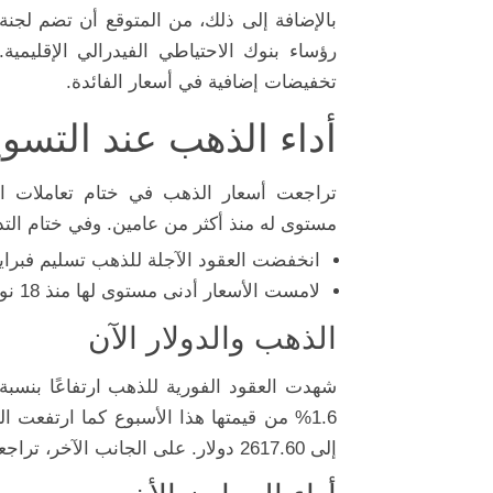
رؤساء بنوك الاحتياطي الفيدرالي الإقليمي
تخفيضات إضافية في أسعار الفائدة.
أداء الذهب عند التسوي
تراجعت أسعار الذهب في ختام تعاملات ا
مستوى له منذ أكثر من عامين. وفي ختام التد
انخفضت العقود الآجلة للذهب تسليم فبراير 2025 بنسبة 1.7% لتستقر عند 2608.1 دولار للأو
لامست الأسعار أدنى مستوى لها منذ 18 نوفمبر عند 2596.70 دولار.
الذهب والدولار الآن
1.6% من قيمتها هذا الأسبوع كما ارتفعت ا
إلى 2617.60 دولار. على الجانب الآخر، تراجعت عقود مؤشر الدولار بنسبة 0.16% إلى 107.98 نقطة.