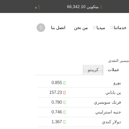
بيتكوين 66,342.10
يورو 0.855
ي
خدماتنا
ميديا
من نحن
اتصل بنا
تيسير النقدي
عملات
كريبتو
يورو
0.855
ين ياباني
157.23
فرنك سويسري
0.780
جنيه استرليني
0.746
دولار كندي
1.367