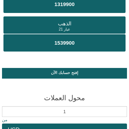
1319900
الذهب
عيار 21
1539900
إفتح حسابك الآن
محول العملات
من