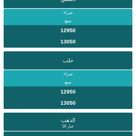
شراء
مبيع
12950
13050
حلب
شراء
مبيع
12950
13050
الذهب
عيار 18