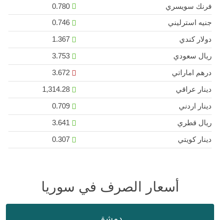
فرنك سويسري
0.780
جنيه استرليني
0.746
دولار كندي
1.367
ريال سعودي
3.753
درهم اماراتي
3.672
دينار عراقي
1,314.28
دينار اردني
0.709
ريال قطري
3.641
دينار كويتي
0.307
أسعار الصرف في سوريا
دمشق