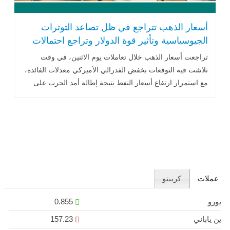
أسعار الذهب تتراجع في ظل تصاعد التوترات
الجيوسياسية وتأثير قوة الدولار وتراجع احتمالات
خفض الفائدة
تراجعت أسعار الذهب خلال تعاملات يوم الاثنين، في وقت
تلاشت فيه التوقعات بخفض الفدرالي الأميركي معدلات الفائدة،
مع استمرار ارتفاع أسعار النفط نتيجة إطالة أمد الحرب على
إيران، إلى جانب صدور .. اقرأ المزيد
عملات
كريبتو
يورو
0.855
ين ياباني
157.23