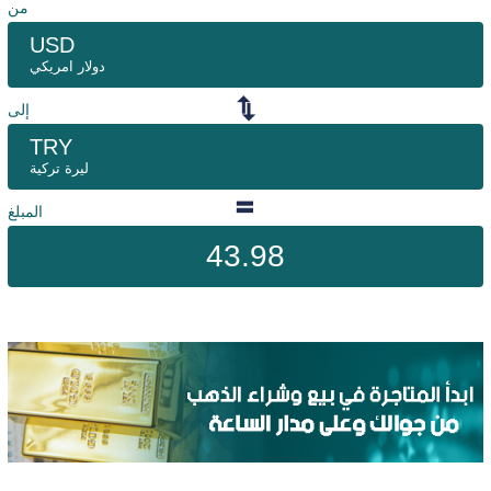
من
USD
دولار امريكي
إلى
TRY
ليرة تركية
المبلغ
43.98