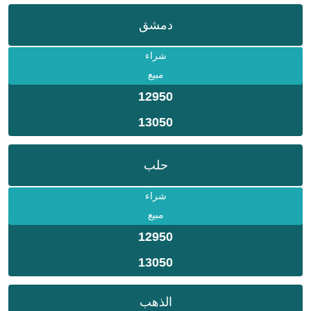
دمشق
شراء
مبيع
12950
13050
حلب
شراء
مبيع
12950
13050
الذهب