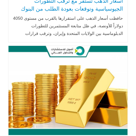
أسعار الذهب تستقر مع ترقب التطورات
الجيوسياسية وتوقعات بعودة الطلب من البنوك
المركزية
حافظت أسعار الذهب على استقرارها بالقرب من مستوى 4050
دولاراً للأونصة، في ظل متابعة المستثمرين للتطورات
الدبلوماسية بين الولايات المتحدة وإيران، وترقب قرارات
الاحتياطي الفيدرالي، إلى جانب توقعات متباينة من المؤسسات
المالية بشأن مستقبل المعدن الأصفر، مدعومة بإمكانية عودة
مشتريات البنوك المركزية خلال الفترة المقبلة.