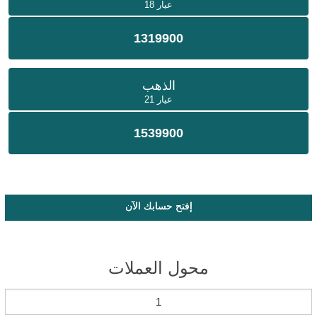
عيار 18
1319900
الذهب
عيار 21
1539900
إفتح حسابك الآن
محول العملات