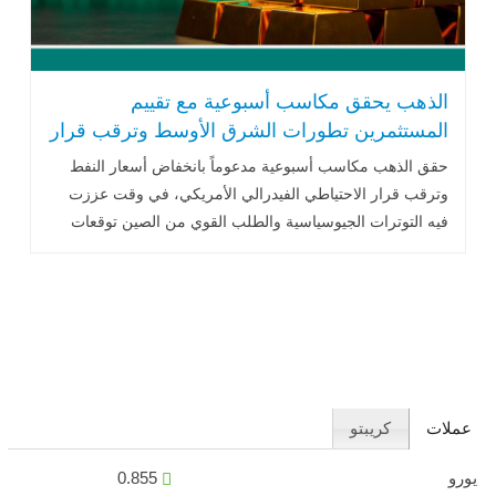
الذهب يحقق مكاسب أسبوعية مع تقييم
المستثمرين تطورات الشرق الأوسط وترقب قرار
الفيدرالي
حقق الذهب مكاسب أسبوعية مدعوماً بانخفاض أسعار النفط
وترقب قرار الاحتياطي الفيدرالي الأمريكي، في وقت عززت
فيه التوترات الجيوسياسية والطلب القوي من الصين توقعات
استمرار دعم المعدن النفيس خلال الفترة المقبلة.
عملات
كريبتو
يورو
0.855