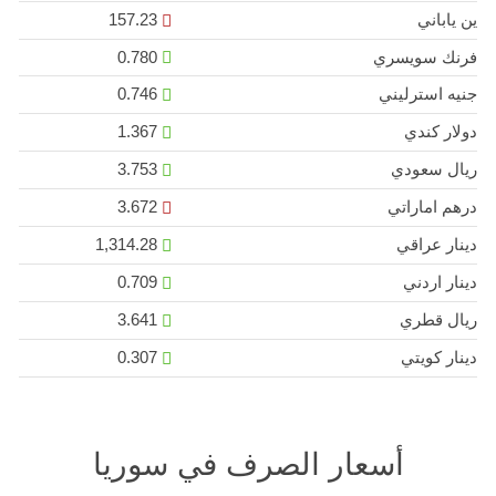
ين ياباني
157.23
فرنك سويسري
0.780
جنيه استرليني
0.746
دولار كندي
1.367
ريال سعودي
3.753
درهم اماراتي
3.672
دينار عراقي
1,314.28
دينار اردني
0.709
ريال قطري
3.641
دينار كويتي
0.307
أسعار الصرف في سوريا