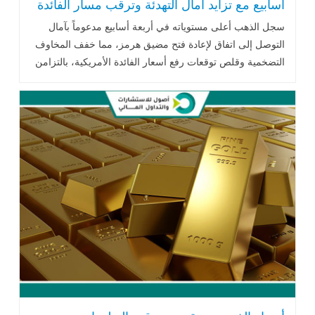
أسابيع مع تزايد آمال التهدئة وترقب مسار الفائدة
الأمريكية
سجل الذهب أعلى مستوياته في أربعة أسابيع مدعوماً بآمال
التوصل إلى اتفاق لإعادة فتح مضيق هرمز، مما خفف المخاوف
التضخمية وقلص توقعات رفع أسعار الفائدة الأمريكية، بالتزامن
مع استمرار تدفقات الاستثمارات إلى صناديق الذهب الصينية.