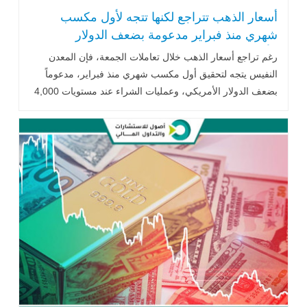
أسعار الذهب تتراجع لكنها تتجه لأول مكسب
شهري منذ فبراير مدعومة بضعف الدولار
الأمريكي
رغم تراجع أسعار الذهب خلال تعاملات الجمعة، فإن المعدن
النفيس يتجه لتحقيق أول مكسب شهري منذ فبراير، مدعوماً
بضعف الدولار الأمريكي، وعمليات الشراء عند مستويات 4,000
دولار للأوقية، إلى جانب تثبيت أسعار الفائدة الأمريكية واستمرار
التوترات الجيوسياسية في الشرق الأوسط.