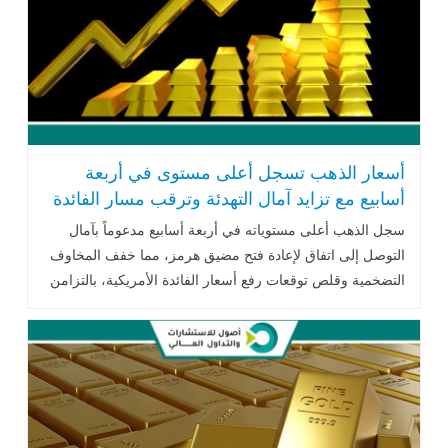
أسعار الذهب تسجل أعلى مستوى في أربعة
أسابيع مع تزايد آمال التهدئة وترقب مسار الفائدة
الأمريكية
سجل الذهب أعلى مستوياته في أربعة أسابيع مدعوماً بآمال
التوصل إلى اتفاق لإعادة فتح مضيق هرمز، مما خفف المخاوف
التضخمية وقلص توقعات رفع أسعار الفائدة الأمريكية، بالتزامن
مع استمرار تدفقات الاستثمارات إلى صناديق الذهب الصينية.