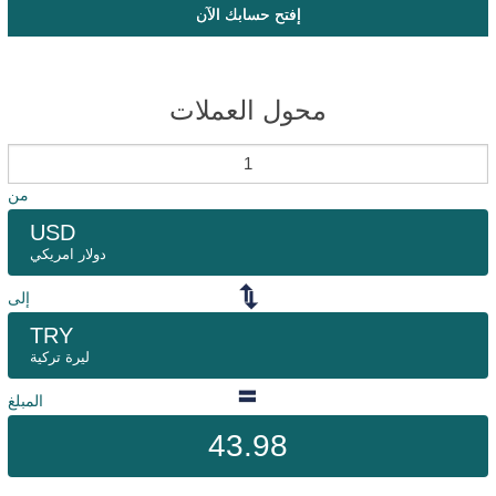
إفتح حسابك الآن
محول العملات
من
USD
دولار امريكي
إلى
TRY
ليرة تركية
المبلغ
43.98