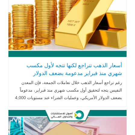
أسعار الذهب تتراجع لكنها تتجه لأول مكسب
شهري منذ فبراير مدعومة بضعف الدولار
الأمريكي
رغم تراجع أسعار الذهب خلال تعاملات الجمعة، فإن المعدن
النفيس يتجه لتحقيق أول مكسب شهري منذ فبراير، مدعوماً
بضعف الدولار الأمريكي، وعمليات الشراء عند مستويات 4,000
دولار للأوقية، إلى جانب تثبيت أسعار الفائدة الأمريكية واستمرار
التوترات الجيوسياسية في الشرق الأوسط.