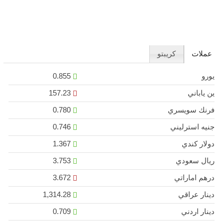
عملات
كريبتو
يورو
0.855
ين ياباني
157.23
فرنك سويسري
0.780
جنيه استرليني
0.746
دولار كندي
1.367
ريال سعودي
3.753
درهم اماراتي
3.672
دينار عراقي
1,314.28
دينار اردني
0.709