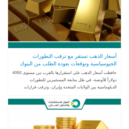
أسعار الذهب تستقر مع ترقب التطورات
الجيوسياسية وتوقعات بعودة الطلب من البنوك
المركزية
حافظت أسعار الذهب على استقرارها بالقرب من مستوى 4050
دولاراً للأونصة، في ظل متابعة المستثمرين للتطورات
الدبلوماسية بين الولايات المتحدة وإيران، وترقب قرارات
الاحتياطي الفيدرالي، إلى جانب توقعات متباينة من المؤسسات
المالية بشأن مستقبل المعدن الأصفر، مدعومة بإمكانية عودة
مشتريات البنوك المركزية خلال الفترة المقبلة.