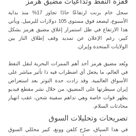
قفزة النفط وتداعيات مضيق هرمز
سجل خام برنت ارتفاعًا حادًا تجاوز 17% منذ بداية
الأسبوع، ليصعد فوق مستوى 105 دولارات للبرميل. ويأتي
هذا الارتفاع في ظل استمرار إغلاق مضيق هرمز بشكل
كبير، رغم الإعلان عن تمديد وقف إطلاق النار بين
الولايات المتحدة وإيران.
ويُعد مضيق هرمز أحد أهم الممرات البحرية لنقل النفط
في العالم، ما يجعل أي اضطراب فيه ذا تأثير مباشر على
الأسواق العالمية. وقد زادت حدة التوتر بعد استعراض
إيران سيطرتها على المضيق، من خلال نشر مقطع فيديو
يظهر قوات خاصة وهي تداهم سفينة شحن، عقب انهيار
محادثات السلام.
تصريحات وتحليلات السوق
في هذا السياق، صرّح كلفن وونغ، كبير محللي السوق