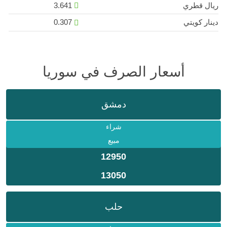
ريال قطري
3.641
دينار كويتي
0.307
أسعار الصرف في سوريا
دمشق
شراء
مبيع
12950
13050
حلب