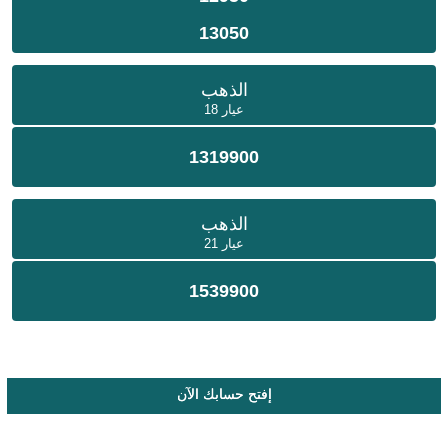
13050
الذهب
عيار 18
1319900
الذهب
عيار 21
1539900
إفتح حسابك الآن