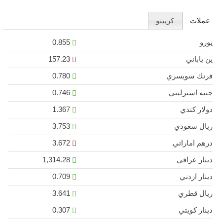
عملات
كريبتو
يورو
0.855
ين ياباني
157.23
فرنك سويسري
0.780
جنيه استرليني
0.746
دولار كندي
1.367
ريال سعودي
3.753
درهم اماراتي
3.672
دينار عراقي
1,314.28
دينار اردني
0.709
ريال قطري
3.641
دينار كويتي
0.307