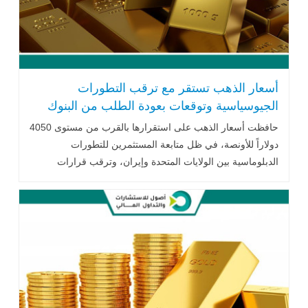
أسعار الذهب تستقر مع ترقب التطورات
الجيوسياسية وتوقعات بعودة الطلب من البنوك
المركزية
حافظت أسعار الذهب على استقرارها بالقرب من مستوى 4050
دولاراً للأونصة، في ظل متابعة المستثمرين للتطورات
الدبلوماسية بين الولايات المتحدة وإيران، وترقب قرارات
الاحتياطي الفيدرالي، إلى جانب توقعات متباينة من المؤسسات
المالية بشأن مستقبل المعدن الأصفر، مدعومة بإمكانية عودة
مشتريات البنوك المركزية خلال الفترة المقبلة.