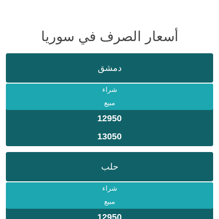
أسعار الصرف في سوريا
دمشق
شراء
مبيع
12950
13050
حلب
شراء
مبيع
12950