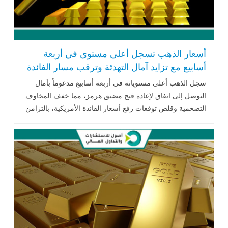
أسعار الذهب تسجل أعلى مستوى في أربعة
أسابيع مع تزايد آمال التهدئة وترقب مسار الفائدة
الأمريكية
سجل الذهب أعلى مستوياته في أربعة أسابيع مدعوماً بآمال
التوصل إلى اتفاق لإعادة فتح مضيق هرمز، مما خفف المخاوف
التضخمية وقلص توقعات رفع أسعار الفائدة الأمريكية، بالتزامن
مع استمرار تدفقات الاستثمارات إلى صناديق الذهب الصينية.