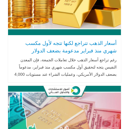
أسعار الذهب تتراجع لكنها تتجه لأول مكسب
شهري منذ فبراير مدعومة بضعف الدولار
الأمريكي
رغم تراجع أسعار الذهب خلال تعاملات الجمعة، فإن المعدن
النفيس يتجه لتحقيق أول مكسب شهري منذ فبراير، مدعوماً
بضعف الدولار الأمريكي، وعمليات الشراء عند مستويات 4,000
دولار للأوقية، إلى جانب تثبيت أسعار الفائدة الأمريكية واستمرار
التوترات الجيوسياسية في الشرق الأوسط.