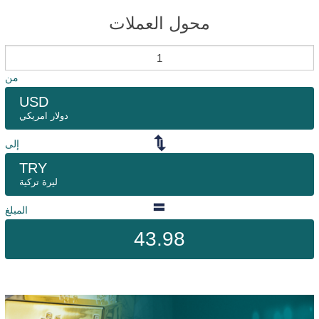
محول العملات
من
USD
دولار امريكي
إلى
TRY
ليرة تركية
المبلغ
43.98