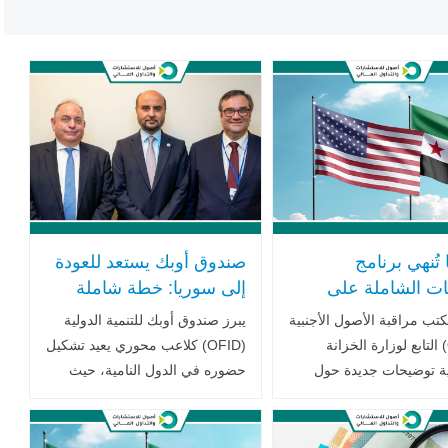
 تُنهي برنامج
صندوق أوبك يستعد للعودة
ات الشاملة على
إلى سوريا: خطة شاملة
رسميًا: توضيحات
بالتنسيق مع وزارة المالية
تب مراقبة الأصول الأجنبية
يبرز صندوق أوبك للتنمية الدولية
ل وآليات تطبيق
والمصرف المركزي
(OFAC) التابع لوزارة الخزانة
(OFID) كلاعب محوري يعيد تشكيل
ية توضيحات جديدة حول
حضوره في الدول النامية، حيث
بيق القرار التنفيذي الذي
يستعد اليوم لمرحلة جديدة عنوانها
وقعه الرئيس دونالد ترامب في 30
الأبرز هو العودة إلى سوريا بعد
زيد
انقطاع دام أكثر من عقد من