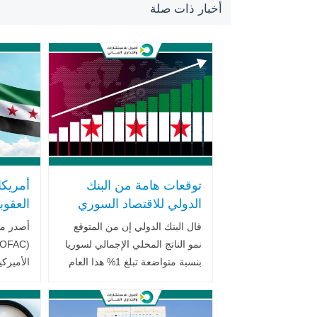
أخبار ذات صلة
توقعات هامة من البنك
أمريكا
الدولي للاقتصاد السوري
العقوب
في 2025 في ظل رفع
سوريا 
قال البنك الدولي إن من المتوقع
أصدر مك
العقوبات وخطط الإصلاح
وتفاصي
نمو الناتج المحلي الإجمالي لسوريا
القرار
بنسبة متواضعة تبلغ 1% هذا العام
الأميرك
بعد انكماش بنسبة 1.5% عام
آليات تط
2024، بحسب ما نقلت
رويترز..اقرأ المزيد
حزيران 2025، .. اقرأ الم