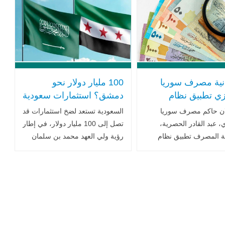
الزمان .. اقرأ المزيد
ية مصرف سوريا
100 مليار دولار نحو
زي تطبيق نظام
دمشق؟ استثمارات سعودية
 المدار لليرة
تفتح صفحة اقتصادية جديدة
لان حاكم مصرف سوريا
السعودية تستعد لضخ استثمارات قد
ة .. ماهو ؟
في سوريا
، عبد القادر الحصرية،
تصل إلى 100 مليار دولار، في إطار
ة المصرف تطبيق نظام
رؤية ولي العهد محمد بن سلمان
المدار لليرة السورية،
التي تهدف إلى تعزيز التكامل
 واسعاً في الأوساط
الاقتصادي بين سوريا والدول
ية والمالية، لا سيما أنه يأتي
المجاورة وربط المنطقة بالبحر
ة .. اقرأ المزيد
الأبيض المتوسط .. اقرأ المزيد