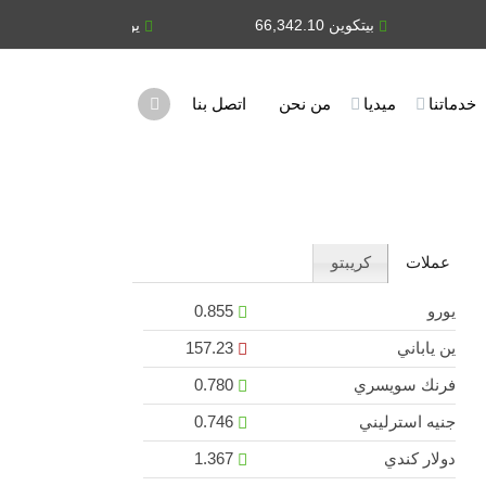
بيتكوين 66,342.10
يورو 0.855
ين 
خدماتنا
ميديا
من نحن
اتصل بنا
عملات
كريبتو
يورو
0.855
ين ياباني
157.23
فرنك سويسري
0.780
جنيه استرليني
0.746
دولار كندي
1.367