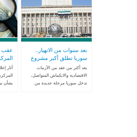
بعد سنوات من الانهيار..
عقب ن
سوريا تطلق أكبر مشروع
المرك
إصلاح اقتصادي في تاريخها
التعويم
بعد أكثر من عقد من الأزمات
أثار إع
الحديث
السوري
الاقتصادية والانكماش المتواصل،
المركزي
تدخل سوريا مرحلة جديدة من
بشأن ني
التحول البنيوي، مدفوعة بسياسات
التعويم 
إصلاحية شاملة تتبناها الإدارة
اهتماماً
الجديدة برئاسة الرئيس أحمد
الاقتصاد
الشرع..اقرأ المزيد
بعد مرحل