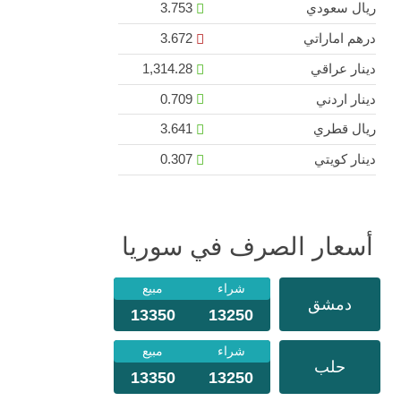
ريال سعودي
3.753
درهم اماراتي
3.672
دينار عراقي
1,314.28
دينار اردني
0.709
ريال قطري
3.641
دينار كويتي
0.307
أسعار الصرف في سوريا
شراء
مبيع
دمشق
13350
13250
شراء
مبيع
حلب
13350
13250