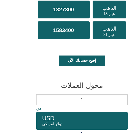
الذهب
1327300
عيار 18
الذهب
1583400
عيار 21
إفتح حسابك الآن
محول العملات
من
USD
دولار امريكي