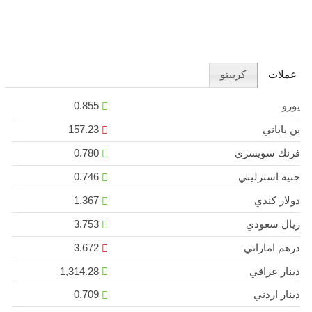
عملات
كريبتو
يورو
0.855
ين ياباني
157.23
فرنك سويسري
0.780
جنيه استرليني
0.746
دولار كندي
1.367
ريال سعودي
3.753
درهم اماراتي
3.672
دينار عراقي
1,314.28
دينار اردني
0.709