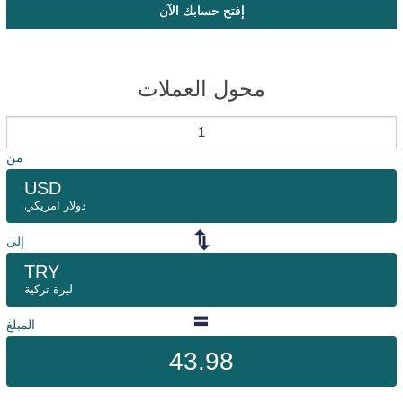
إفتح حسابك الآن
محول العملات
من
USD
دولار امريكي
إلى
TRY
ليرة تركية
المبلغ
43.98