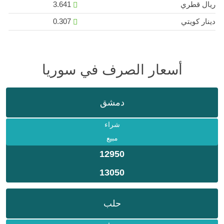
ريال قطري
3.641
دينار كويتي
0.307
أسعار الصرف في سوريا
دمشق
شراء
مبيع
12950
13050
حلب