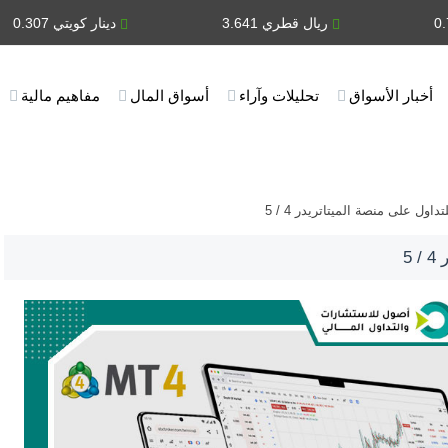
ريال قطري 3.641
دينار كويتي 0.307
أخبار الأسواق
تحليلات وآراء
أسواق المال
مفاهيم مالية
داول على منصة الميتاتريدر 4 / 5
5