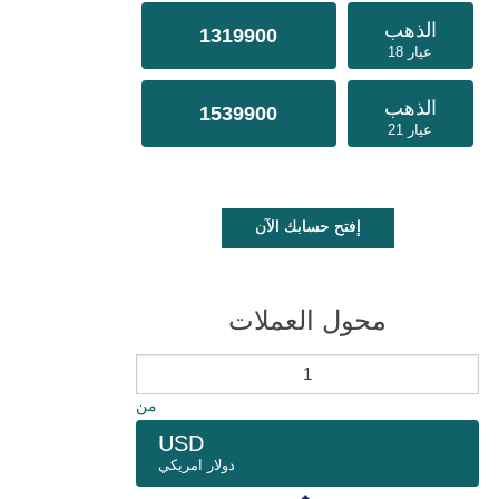
الذهب
1319900
عيار 18
الذهب
1539900
عيار 21
إفتح حسابك الآن
محول العملات
من
USD
دولار امريكي