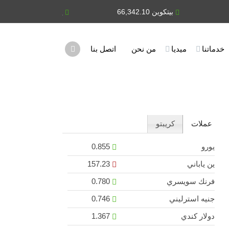
بيتكوين 66,342.10
يورو 0.855
خدماتنا
ميديا
من نحن
اتصل بنا
عملات
كريبتو
يورو
0.855
ين ياباني
157.23
فرنك سويسري
0.780
جنيه استرليني
0.746
دولار كندي
1.367