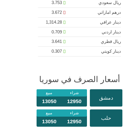
ريال سعودي
3.753
درهم اماراتي
3.672
دينار عراقي
1,314.28
دينار اردني
0.709
ريال قطري
3.641
دينار كويتي
0.307
أسعار الصرف في سوريا
شراء
مبيع
دمشق
13050
12950
شراء
مبيع
حلب
13050
12950