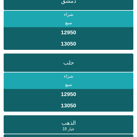
دمشق
شراء
مبيع
12950
13050
حلب
شراء
مبيع
12950
13050
الذهب
عيار 18