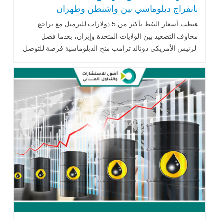
بانفراج دبلوماسي بين واشنطن وطهران
هبطت أسعار النفط بأكثر من 5 دولارات للبرميل مع تراجع
مخاوف التصعيد بين الولايات المتحدة وإيران، بعدما فضل
الرئيس الأمريكي دونالد ترامب منح الدبلوماسية فرصة للتوصل
إلى اتفاق يعيد فتح مضيق هرمز. وفي الوقت نفسه، تواصل
الأسواق مراقبة اضطرابات الملاحة، وقرارات أوبك+ بشأن زيادة
الإنتاج، وتأثيرها على مستقبل الإمدادات وأسعار الطاقة العالمية.