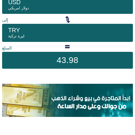
USD
دولار امريكي
إلى
TRY
ليرة تركية
المبلغ
43.98