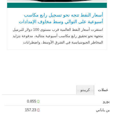
أسعار النفط تتجه نحو تسجيل رابع مكاسب
أسبوعية على التوالي وسط مخاوف الإمدادات
استقرت أسعار النفط العالمية قرب مستوى 100 دولار للبرميل
متجهة نحو تحقيق رابع مكاسب أسبوعية متتالية، مدفوعة بتزايد
المخاطر الجيوسياسية في الشرق الأوسط، واضطرابات
الإمدادات عبر مضيق هرمز والبحر الأحمر، إضافة إلى تراجع
إنتاج كازاخستان، ما يعزز المخاوف بشأن استقرار سوق الطاقة
العالمي.
عملات
كريبتو
يورو
0.855
ين ياباني
157.23