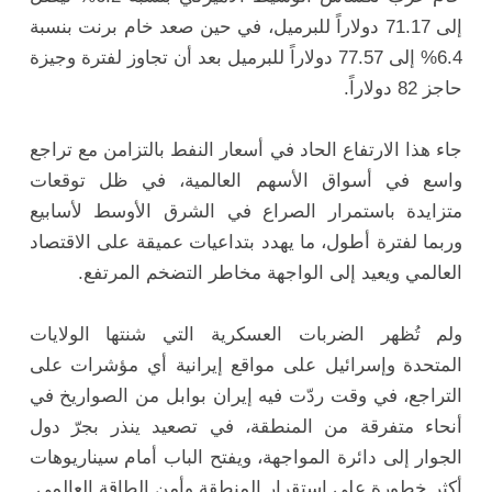
إلى 71.17 دولاراً للبرميل، في حين صعد خام برنت بنسبة
6.4% إلى 77.57 دولاراً للبرميل بعد أن تجاوز لفترة وجيزة
حاجز 82 دولاراً.
جاء هذا الارتفاع الحاد في أسعار النفط بالتزامن مع تراجع
واسع في أسواق الأسهم العالمية، في ظل توقعات
متزايدة باستمرار الصراع في الشرق الأوسط لأسابيع
وربما لفترة أطول، ما يهدد بتداعيات عميقة على الاقتصاد
العالمي ويعيد إلى الواجهة مخاطر التضخم المرتفع.
ولم تُظهر الضربات العسكرية التي شنتها الولايات
المتحدة وإسرائيل على مواقع إيرانية أي مؤشرات على
التراجع، في وقت ردّت فيه إيران بوابل من الصواريخ في
أنحاء متفرقة من المنطقة، في تصعيد ينذر بجرّ دول
الجوار إلى دائرة المواجهة، ويفتح الباب أمام سيناريوهات
أكثر خطورة على استقرار المنطقة وأمن الطاقة العالمي.