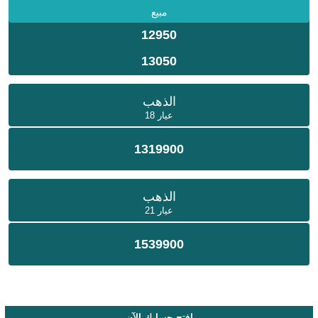
مبيع
12950
13050
الذهب
عيار 18
1319900
الذهب
عيار 21
1539900
إفتح حسابك الآن