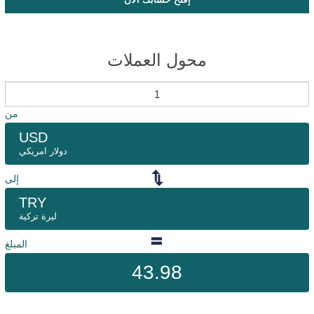
محول العملات
من
USD
دولار امريكي
إلى
TRY
ليرة تركية
المبلغ
43.98