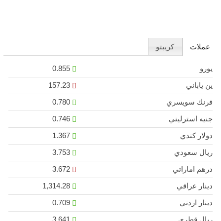
عملات
كريبتو
يورو
0.855
ين ياباني
157.23
فرنك سويسري
0.780
جنيه استرليني
0.746
دولار كندي
1.367
ريال سعودي
3.753
درهم اماراتي
3.672
دينار عراقي
1,314.28
دينار اردني
0.709
ريال قطري
3.641