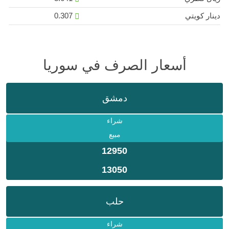
دينار كويتي
0.307
أسعار الصرف في سوريا
دمشق
شراء
مبيع
12950
13050
حلب
شراء