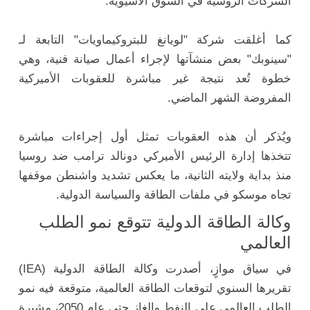
الشركات الروسية في السوق الآسيوية.
كما أغلقت شركة "لويانغ للبتروكيماويات" التابعة لـ
"سينوبك" بعض منشآتها لإجراء أعمال صيانة فنية، وهي
خطوة تُعد نتيجة غير مباشرة للعقوبات الأميركية
المفروضة الشهر الماضي.
ويُذكر أن هذه العقوبات تمثل أول إجراءات مباشرة
تتخذها إدارة الرئيس الأميركي دونالد ترامب ضد روسيا
منذ بداية ولايته الثانية، ما يعكس تشديد واشنطن موقفها
تجاه موسكو في ملفات الطاقة والسياسة الدولية.
وكالة الطاقة الدولية تتوقع نمو الطلب
العالمي
في سياق موازٍ، أصدرت وكالة الطاقة الدولية (IEA)
تقريرها السنوي لتوقعات الطاقة العالمية، متوقعة فيه نمو
الطلب العالمي على النفط والغاز حتى عام 2050، مشيرة