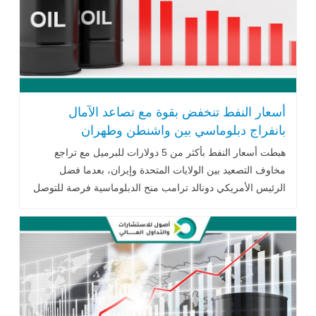
أسعار النفط تنخفض بقوة مع تصاعد الآمال
بانفراج دبلوماسي بين واشنطن وطهران
هبطت أسعار النفط بأكثر من 5 دولارات للبرميل مع تراجع
مخاوف التصعيد بين الولايات المتحدة وإيران، بعدما فضل
الرئيس الأمريكي دونالد ترامب منح الدبلوماسية فرصة للتوصل
إلى اتفاق يعيد فتح مضيق هرمز. وفي الوقت نفسه، تواصل
الأسواق مراقبة اضطرابات الملاحة، وقرارات أوبك+ بشأن زيادة
الإنتاج، وتأثيرها على مستقبل الإمدادات وأسعار الطاقة العالمية.