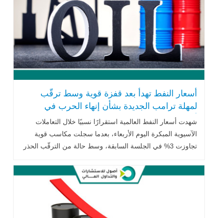
أسعار النفط تهدأ بعد قفزة قوية وسط ترقّب
لمهلة ترامب الجديدة بشأن إنهاء الحرب في
أوكرانيا
شهدت أسعار النفط العالمية استقرارًا نسبيًا خلال التعاملات
الآسيوية المبكرة اليوم الأربعاء، بعدما سجلت مكاسب قوية
تجاوزت 3% في الجلسة السابقة، وسط حالة من الترقّب الحذر
في الأسواق العالمية .. اقرأ المزيد