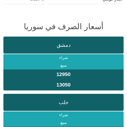
أسعار الصرف في سوريا
دمشق
شراء
مبيع
12950
13050
حلب
شراء
مبيع