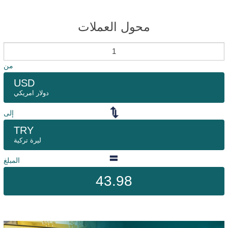
محول العملات
من
USD
دولار امريكي
إلى
TRY
ليرة تركية
المبلغ
43.98