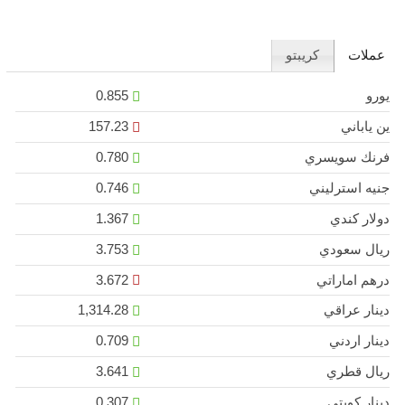
عملات
كريبتو
يورو
0.855
ين ياباني
157.23
فرنك سويسري
0.780
جنيه استرليني
0.746
دولار كندي
1.367
ريال سعودي
3.753
درهم اماراتي
3.672
دينار عراقي
1,314.28
دينار اردني
0.709
ريال قطري
3.641
دينار كويتي
0.307