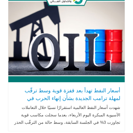
أسعار النفط تهدأ بعد قفزة قوية وسط ترقّب
لمهلة ترامب الجديدة بشأن إنهاء الحرب في
أوكرانيا
شهدت أسعار النفط العالمية استقرارًا نسبيًا خلال التعاملات
الآسيوية المبكرة اليوم الأربعاء، بعدما سجلت مكاسب قوية
تجاوزت 3% في الجلسة السابقة، وسط حالة من الترقّب الحذر
في الأسواق العالمية .. اقرأ المزيد