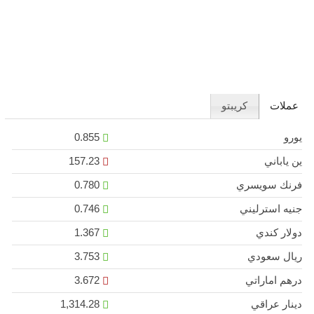
عملات
كريبتو
يورو
0.855
ين ياباني
157.23
فرنك سويسري
0.780
جنيه استرليني
0.746
دولار كندي
1.367
ريال سعودي
3.753
درهم اماراتي
3.672
دينار عراقي
1,314.28