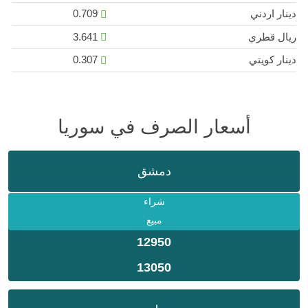
دينار اردني
0.709
ريال قطري
3.641
دينار كويتي
0.307
أسعار الصرف في سوريا
دمشق
شراء
مبيع
12950
13050