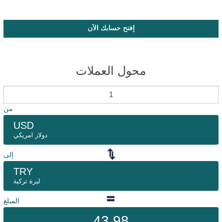
إفتح حسابك الآن
محول العملات
من
USD
دولار امريكي
إلى
TRY
ليرة تركية
المبلغ
43.98