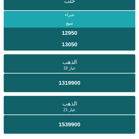
حلب
شراء
مبيع
12950
13050
الذهب
عيار 18
1319900
الذهب
عيار 21
1539900