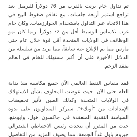
تم تداول خام برنت بالقرب من 76 دولاراً للبرميل بعد
تراجع استمر أربعة جلسات، مع تفاقم ضغوط البيع في
هذا الاتجاه عبر التداول باستخدام الخوارزميات. وكان خام
غرب تكساس الوسيط أقل من 72 دولاراً. ربما كان نمو
الوظائف في الولايات المتحدة أقل قوة خلال عام حتى
مارس مما تم الإبلاغ عنه سابقاً، مما يزيد من سلسلة من
الدلائل الأخيرة على أن أكبر مستهلك للخام في العالم
يفقد الزخم.
فقد مقياس النفط العالمي الآن جميع مكاسبه منذ بداية
العام حتى الآن، حيث عوضت المخاوف بشأن الاستهلاك
في الولايات المتحدة وكذلك الصين تأثير تخفيضات
الإمدادات من "أوبك+". سيركز المتداولون على ندوة
السياسة النقدية المنعقدة في جاكسون هول، وايومنغ،
حيث من المقرر أن يتحدث رئيس الاحتياطي الفيدرالي
جيروم باول غداً الجمعة، مما يضيف المزيد من التفاصيل