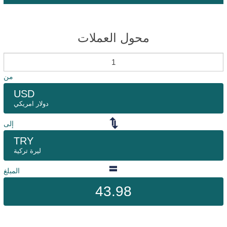
محول العملات
من
USD
دولار امريكي
إلى
TRY
ليرة تركية
المبلغ
43.98