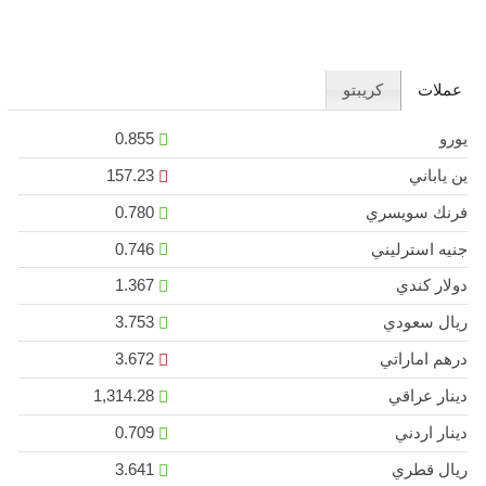
عملات
كريبتو
يورو
0.855
ين ياباني
157.23
فرنك سويسري
0.780
جنيه استرليني
0.746
دولار كندي
1.367
ريال سعودي
3.753
درهم اماراتي
3.672
دينار عراقي
1,314.28
دينار اردني
0.709
ريال قطري
3.641