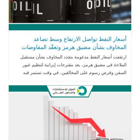
أسعار النفط تواصل الارتفاع وسط تصاعد
المخاوف بشأن مضيق هرمز وتعقّد المفاوضات
حول الملاحة
ارتفعت أسعار النفط مدعومة بتجدد المخاوف بشأن مستقبل
الملاحة في مضيق هرمز، بعد مقترحات إيرانية لتنظيم عبور
السفن وفرض رسوم على المخالفين، في وقت تستمر فيه
الخلافات السياسية والتوترات الأمنية في تعزيز حالة عدم اليقين
داخل أسواق الطاقة العالمية.