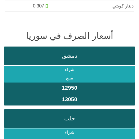
دينار كويتي
0.307
أسعار الصرف في سوريا
دمشق
شراء
مبيع
12950
13050
حلب
شراء