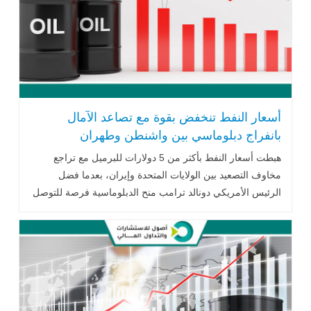
أسعار النفط تنخفض بقوة مع تصاعد الآمال
بانفراج دبلوماسي بين واشنطن وطهران
هبطت أسعار النفط بأكثر من 5 دولارات للبرميل مع تراجع
مخاوف التصعيد بين الولايات المتحدة وإيران، بعدما فضل
الرئيس الأمريكي دونالد ترامب منح الدبلوماسية فرصة للتوصل
إلى اتفاق يعيد فتح مضيق هرمز. وفي الوقت نفسه، تواصل
الأسواق مراقبة اضطرابات الملاحة، وقرارات أوبك+ بشأن زيادة
الإنتاج، وتأثيرها على مستقبل الإمدادات وأسعار الطاقة العالمية.