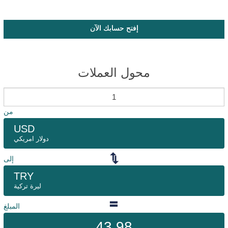
إفتح حسابك الآن
محول العملات
من
USD
دولار امريكي
إلى
TRY
ليرة تركية
المبلغ
43.98