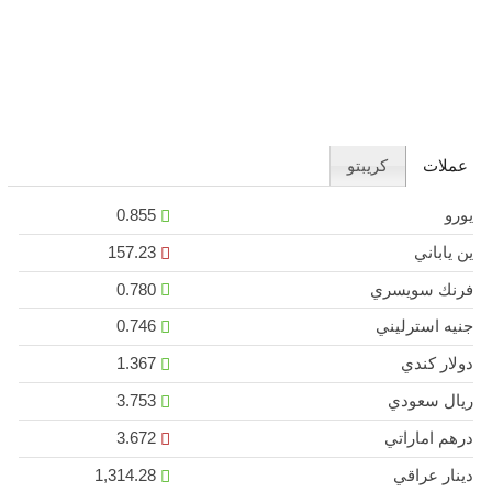
عملات
كريبتو
يورو
0.855
ين ياباني
157.23
فرنك سويسري
0.780
جنيه استرليني
0.746
دولار كندي
1.367
ريال سعودي
3.753
درهم اماراتي
3.672
دينار عراقي
1,314.28