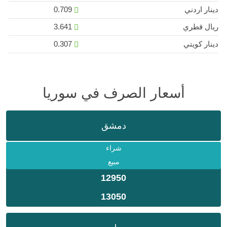
دينار اردني
0.709
ريال قطري
3.641
دينار كويتي
0.307
أسعار الصرف في سوريا
دمشق
شراء
مبيع
12950
13050