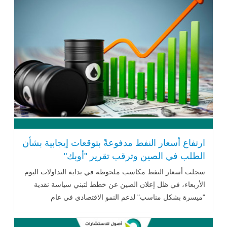
ارتفاع أسعار النفط مدفوعةً بتوقعات إيجابية بشأن
الطلب في الصين وترقب تقرير "أوبك"
سجلت أسعار النفط مكاسب ملحوظة في بداية التداولات اليوم
الأربعاء، في ظل إعلان الصين عن خطط لتبني سياسة نقدية
"ميسرة بشكل مناسب" لدعم النمو الاقتصادي في عام
2025...اقرأ المزيد