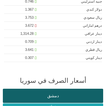
جنيه استرليني
0.746
دولار كندي
1.367
ريال سعودي
3.753
درهم اماراتي
3.672
دينار عراقي
1,314.28
دينار اردني
0.709
ريال قطري
3.641
دينار كويتي
0.307
أسعار الصرف في سوريا
دمشق