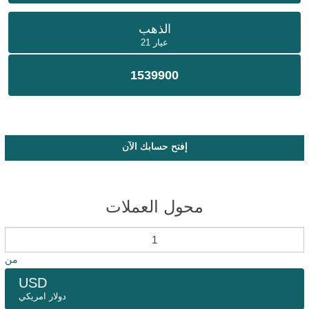
الذهب
عيار 21
1539900
إفتح حسابك الآن
محول العملات
من
USD
دولار امريكي