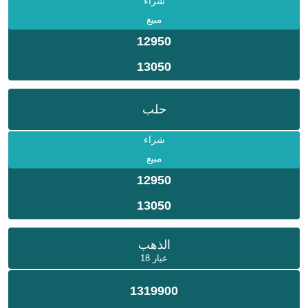
شراء
مبيع
12950
13050
حلب
شراء
مبيع
12950
13050
الذهب
عيار 18
1319900