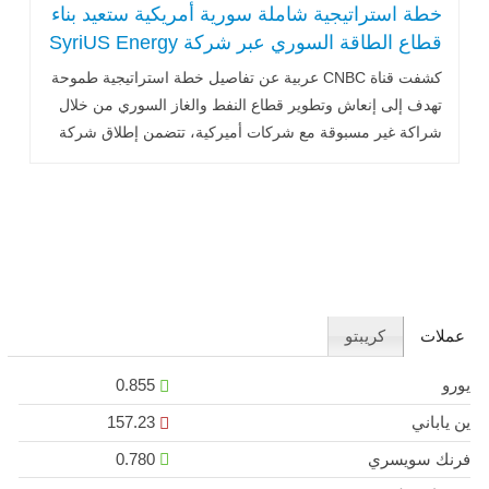
خطة استراتيجية شاملة سورية أمريكية ستعيد بناء
قطاع الطاقة السوري عبر شركة SyriUS Energy
كشفت قناة CNBC عربية عن تفاصيل خطة استراتيجية طموحة
تهدف إلى إنعاش وتطوير قطاع النفط والغاز السوري من خلال
شراكة غير مسبوقة مع شركات أميركية، تتضمن إطلاق شركة
"SyriUS Energy" .. اقرأ المزيد
عملات
كريبتو
يورو
0.855
ين ياباني
157.23
فرنك سويسري
0.780