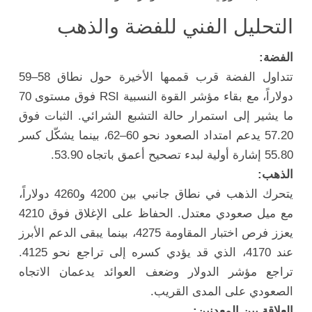
التحليل الفني للفضة والذهب
الفضة:
تتداول الفضة قرب قممها الأخيرة حول نطاق 58–59
دولاراً، مع بقاء مؤشر القوة النسبية RSI فوق مستوى 70
ما يشير إلى استمرار حالة التشبع الشرائي. الثبات فوق
57.20 يدعم امتداد الصعود نحو 60–62، بينما يشكّل كسر
55.80 إشارة أولية لبدء تصحيح أعمق باتجاه 53.90.
الذهب:
يتحرك الذهب في نطاق جانبي بين 4200 و4260 دولاراً،
مع ميل صعودي معتدل. الحفاظ على الإغلاق فوق 4210
يعزز فرص اختبار المقاومة 4275، بينما يبقى الدعم الأبرز
عند 4170، الذي قد يؤدي كسره إلى تراجع نحو 4125.
تراجع مؤشر الدولار وضعف العوائد يدعمان الاتجاه
الصعودي على المدى القريب.
العلاقة بين المعدنين: