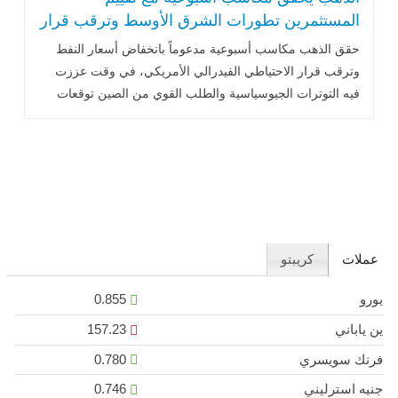
المستثمرين تطورات الشرق الأوسط وترقب قرار
الفيدرالي
حقق الذهب مكاسب أسبوعية مدعوماً بانخفاض أسعار النفط
وترقب قرار الاحتياطي الفيدرالي الأمريكي، في وقت عززت
فيه التوترات الجيوسياسية والطلب القوي من الصين توقعات
استمرار دعم المعدن النفيس خلال الفترة المقبلة.
عملات
كريبتو
يورو
0.855
ين ياباني
157.23
فرنك سويسري
0.780
جنيه استرليني
0.746