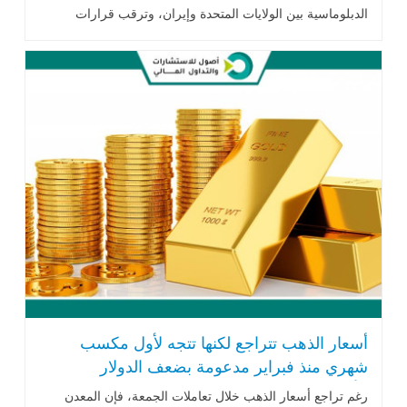
الدبلوماسية بين الولايات المتحدة وإيران، وترقب قرارات
الاحتياطي الفيدرالي، إلى جانب توقعات متباينة من المؤسسات
المالية بشأن مستقبل المعدن الأصفر، مدعومة بإمكانية عودة
مشتريات البنوك المركزية خلال الفترة المقبلة.
أسعار الذهب تتراجع لكنها تتجه لأول مكسب
شهري منذ فبراير مدعومة بضعف الدولار
الأمريكي
رغم تراجع أسعار الذهب خلال تعاملات الجمعة، فإن المعدن