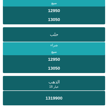
مبيع
12950
13050
حلب
شراء
مبيع
12950
13050
الذهب
عيار 18
1319900