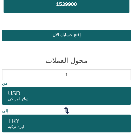
1539900
إفتح حسابك الآن
محول العملات
من
USD
دولار امريكي
إلى
TRY
ليرة تركية