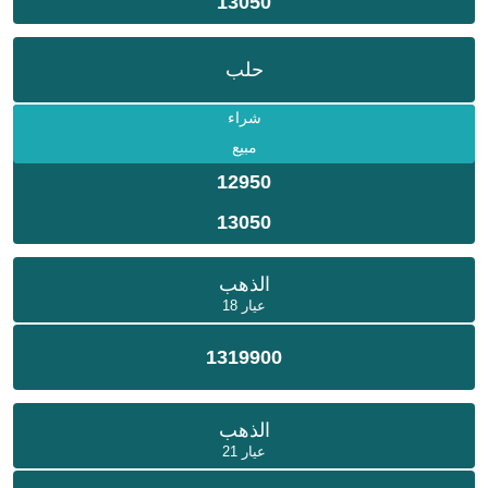
13050
حلب
شراء
مبيع
12950
13050
الذهب
عيار 18
1319900
الذهب
عيار 21