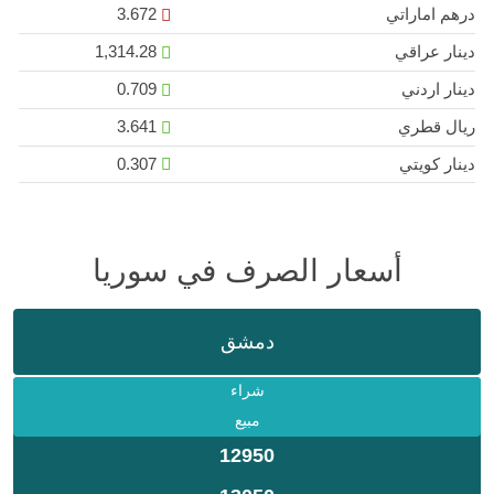
درهم اماراتي
3.672
دينار عراقي
1,314.28
دينار اردني
0.709
ريال قطري
3.641
دينار كويتي
0.307
أسعار الصرف في سوريا
دمشق
شراء
مبيع
12950