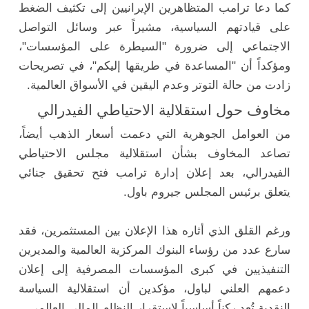
كما دعا ترامب المتظاهرين الإيرانيين إلى تكثيف الضغط
على قيادتهم السياسية، مشيراً عبر وسائل التواصل
الاجتماعي إلى ضرورة "السيطرة على المؤسسات"،
ومؤكداً أن "المساعدة في طريقها إليكم"، في تصريحات
زادت من حالة التوتر وعدم اليقين في الأسواق العالمية.
مخاوف حول استقلالية الاحتياطي الفيدرالي
من العوامل الجوهرية التي دعمت أسعار الذهب أيضاً،
تصاعد المخاوف بشأن استقلالية مجلس الاحتياطي
الفيدرالي، بعد إعلان إدارة ترامب فتح تحقيق جنائي
يتعلق برئيس المجلس جيروم باول.
ورغم القلق الذي أثاره هذا الإعلان بين المستثمرين، فقد
سارع عدد من رؤساء البنوك المركزية العالمية والمديرين
التنفيذيين في كبرى المؤسسات المصرفية إلى إعلان
دعمهم العلني لباول، مؤكدين أن استقلالية السياسة
النقدية تُعد ركناً أساسياً لاستقرار النظام المالي العالمي.