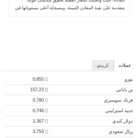
الثلاثاء، حيث واصلت أسعار الفضة تحقيق مكاسب قوية،
متقدمة على بقية المعادن الثمينة، ومسجلة أعلى مستوياتها في
أسبوع واحد .. اقرأ المزيد
عملات
كريبتو
يورو
0.855
ين ياباني
157.23
فرنك سويسري
0.780
جنيه استرليني
0.746
دولار كندي
1.367
ريال سعودي
3.753