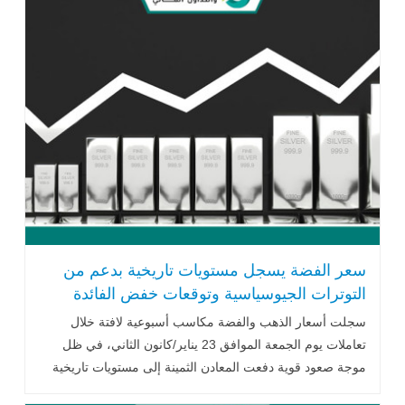
سعر الفضة يسجل مستويات تاريخية بدعم من
التوترات الجيوسياسية وتوقعات خفض الفائدة
الأميركية
سجلت أسعار الذهب والفضة مكاسب أسبوعية لافتة خلال
تعاملات يوم الجمعة الموافق 23 يناير/كانون الثاني، في ظل
موجة صعود قوية دفعت المعادن الثمينة إلى مستويات تاريخية
غير مسبوقة .. اقرأ المزيد