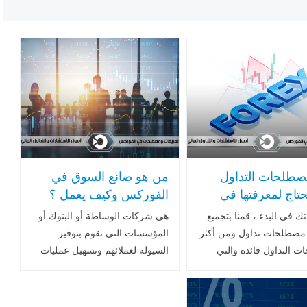
صطلحات التداول
من هو صانع السوق في
حتاج لمعرفتها في
الفوركس وكيف يعمل ؟
لفوركس
ك في البدء ، قمنا بتجميع
هي شركات الوساطة أو البنوك أو
هم 12 مصطلحات تداول ومن أكثر
المؤسسات التي تقوم بتوفير
 التداول فائدة والتي
السيولة لعملائهم وتسهيل عمليات
 جميع عملائنا الجدد يجب
التداول من خلال تمثيل الطرف
ا على علم بها .. اقرأ
الآخر.. اقرأ المزيد