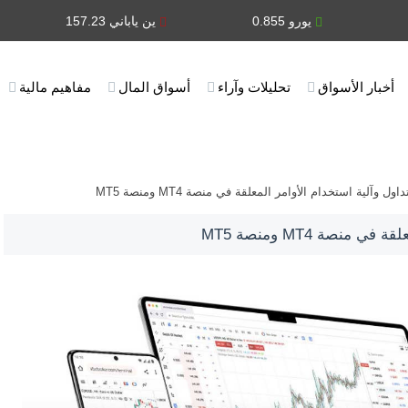
يورو 0.855
ين ياباني 157.23
فرنك 
أخبار الأسواق
تحليلات وآراء
أسواق المال
مفاهيم مالية
 وآلية استخدام الأوامر المعلقة في منصة MT4 ومنصة MT5
نصة MT4 ومنصة MT5