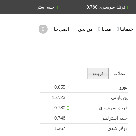
سويسري 0.780
جنيه استرليني 0.746
دول
خدماتنا
ميديا
من نحن
اتصل بنا
عملات
كريبتو
يورو
0.855
ين ياباني
157.23
فرنك سويسري
0.780
جنيه استرليني
0.746
دولار كندي
1.367