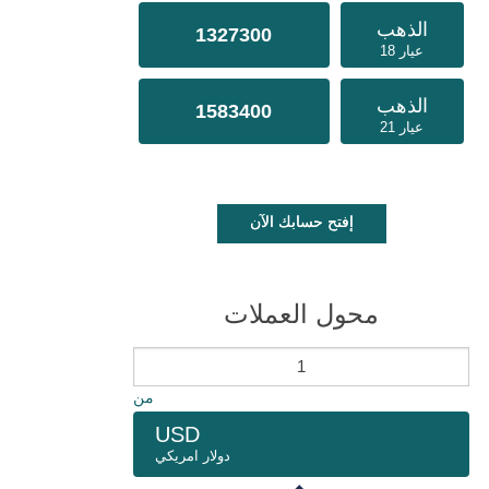
الذهب
1327300
عيار 18
الذهب
1583400
عيار 21
إفتح حسابك الآن
محول العملات
من
USD
دولار امريكي