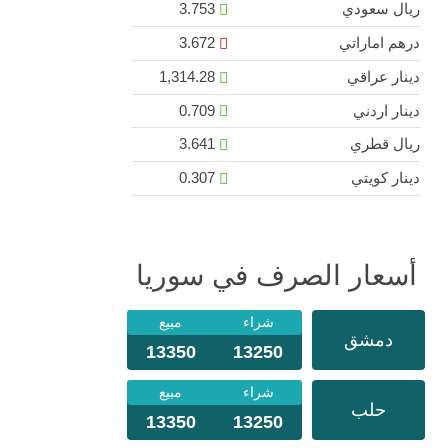
ريال سعودي
3.753
درهم اماراتي
3.672
دينار عراقي
1,314.28
دينار اردني
0.709
ريال قطري
3.641
دينار كويتي
0.307
أسعار الصرف في سوريا
شراء
مبيع
دمشق
13350
13250
شراء
مبيع
حلب
13350
13250