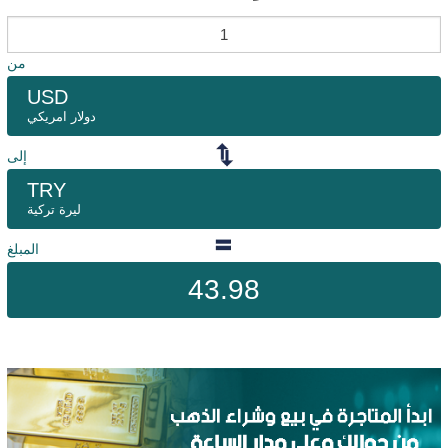
من
USD
دولار امريكي
إلى
TRY
ليرة تركية
المبلغ
43.98