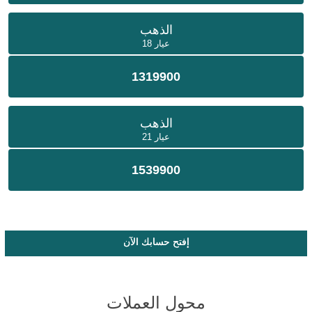
الذهب
عيار 18
1319900
الذهب
عيار 21
1539900
إفتح حسابك الآن
محول العملات