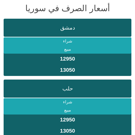
أسعار الصرف في سوريا
دمشق
شراء
مبيع
12950
13050
حلب
شراء
مبيع
12950
13050