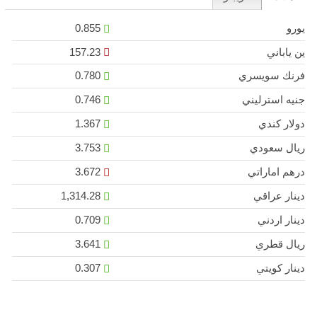
يورو
0.855
ين ياباني
157.23
فرنك سويسري
0.780
جنيه استرليني
0.746
دولار كندي
1.367
ريال سعودي
3.753
درهم اماراتي
3.672
دينار عراقي
1,314.28
دينار اردني
0.709
ريال قطري
3.641
دينار كويتي
0.307