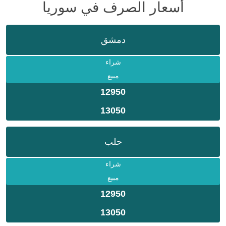
أسعار الصرف في سوريا
دمشق
شراء
مبيع
12950
13050
حلب
شراء
مبيع
12950
13050