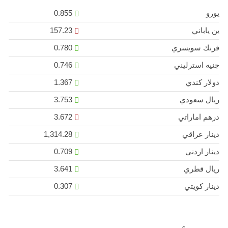
يورو
0.855
ين ياباني
157.23
فرنك سويسري
0.780
جنيه استرليني
0.746
دولار كندي
1.367
ريال سعودي
3.753
درهم اماراتي
3.672
دينار عراقي
1,314.28
دينار اردني
0.709
ريال قطري
3.641
دينار كويتي
0.307