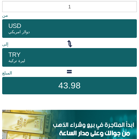
من
USD
دولار امريكي
إلى
TRY
ليرة تركية
المبلغ
43.98