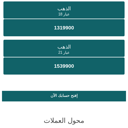
الذهب
عيار 18
1319900
الذهب
عيار 21
1539900
إفتح حسابك الآن
محول العملات