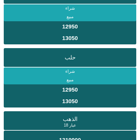
شراء
مبيع
12950
13050
حلب
شراء
مبيع
12950
13050
الذهب
عيار 18