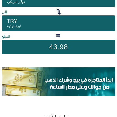
دولار امريكي
إلى
TRY
ليرة تركية
المبلغ
43.98