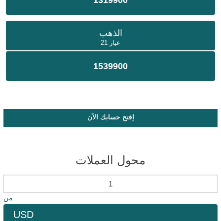
1319900
الذهب
عيار 21
1539900
إفتح حسابك الآن
محول العملات
من
USD