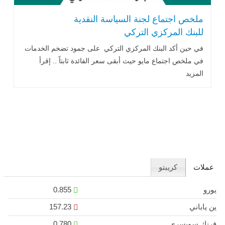
ملخص اجتماع لجنة السياسة النقدية
للبنك المركزي التركي
في حين أكد البنك المركزي التركي على جمود تضخم الخدمات
في ملخص اجتماع مايو حيث أبقى سعر الفائدة ثابتاً .. إقرأ
المزيد
عملات
كريبتو
يورو
0.855
ين ياباني
157.23
فرنك سويسري
0.780