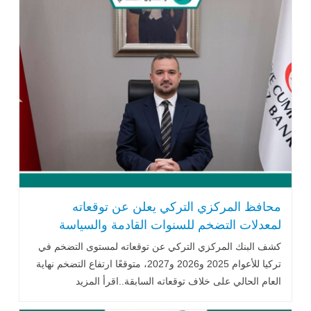
محافظ المركزي التركي يعلن عن توقعاته
لمعدلات التضخم للسنوات القادمة والسياسة
النقدية
كشف البنك المركزي التركي عن توقعاته لمستوى التضخم في
تركيا للأعوام 2025 و2026 و2027، متوقعًا ارتفاع التضخم نهاية
العام الحالي على خلاف توقعاته السابقة..اقرأ المزيد