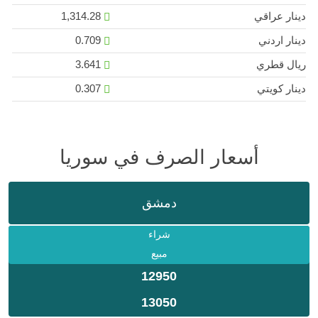
دينار عراقي
1,314.28
دينار اردني
0.709
ريال قطري
3.641
دينار كويتي
0.307
أسعار الصرف في سوريا
دمشق
شراء
مبيع
12950
13050