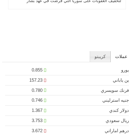
لتخفيف العقوبات على سوريا التي فرضت في عهد بشار
الأسد... اقرأ المزيد
عملات
كريبتو
يورو
0.855
ين ياباني
157.23
فرنك سويسري
0.780
جنيه استرليني
0.746
دولار كندي
1.367
ريال سعودي
3.753
درهم اماراتي
3.672