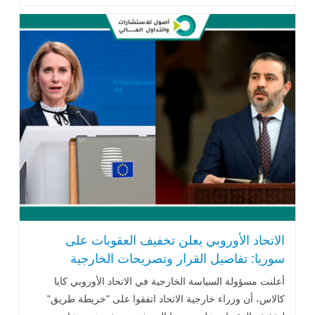
الاتحاد الأوروبي يعلن تخفيف العقوبات على
سوريا: تفاصيل القرار وتصريحات الخارجية
السورية
أعلنت مسؤولة السياسة الخارجية في الاتحاد الأوروبي كايا
كالاس، أن وزراء خارجية الاتحاد اتفقوا على "خريطة طريق"