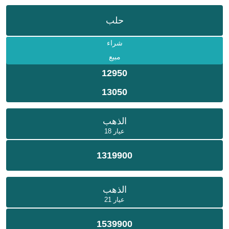
حلب
شراء
مبيع
12950
13050
الذهب
عيار 18
1319900
الذهب
عيار 21
1539900