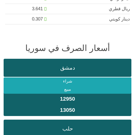
ريال قطري
3.641
دينار كويتي
0.307
أسعار الصرف في سوريا
دمشق
شراء
مبيع
12950
13050
حلب