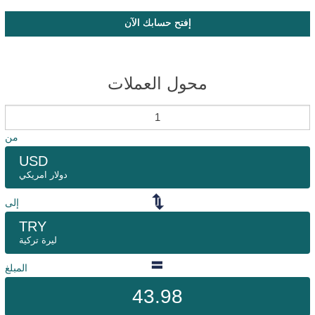
إفتح حسابك الآن
محول العملات
من
USD
دولار امريكي
إلى
TRY
ليرة تركية
المبلغ
43.98