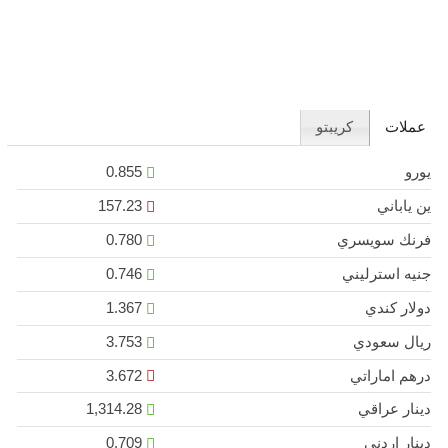
عملات
كريبتو
يورو
0.855
ين ياباني
157.23
فرنك سويسري
0.780
جنيه استرليني
0.746
دولار كندي
1.367
ريال سعودي
3.753
درهم اماراتي
3.672
دينار عراقي
1,314.28
دينار اردني
0.709