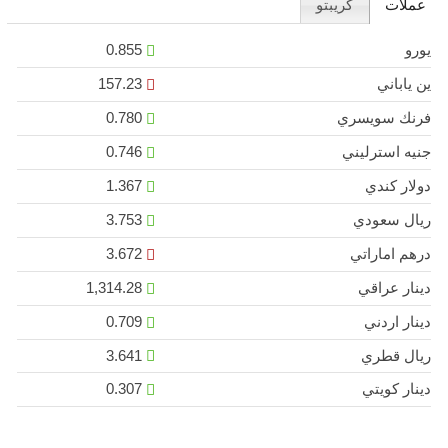
عملات
كريبتو
يورو
0.855
ين ياباني
157.23
فرنك سويسري
0.780
جنيه استرليني
0.746
دولار كندي
1.367
ريال سعودي
3.753
درهم اماراتي
3.672
دينار عراقي
1,314.28
دينار اردني
0.709
ريال قطري
3.641
دينار كويتي
0.307