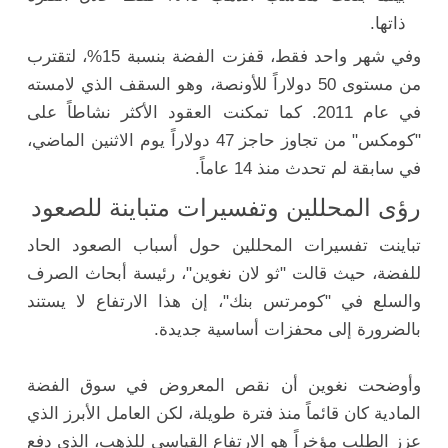
ذاتها.
وفي شهر واحد فقط، قفزت الفضة بنسبة 15%، لتقترب
من مستوى 50 دولاراً للأونصة، وهو السقف الذي لامسته
في عام 2011. كما تمكنت العقود الأكثر نشاطاً على
"كومكس" من تجاوز حاجز 47 دولاراً يوم الاثنين الماضي،
في سابقة لم تحدث منذ 14 عاماً.
رؤى المحللين وتفسيرات متباينة للصعود
تباينت تفسيرات المحللين حول أسباب الصعود الحاد
للفضة، حيث قالت "ثو لان نغوين"، رئيسة أبحاث الصرف
والسلع في "كومرتس بنك"، إن هذا الارتفاع لا يستند
بالضرورة إلى محفزات أساسية جديدة.
وأوضحت نغوين أن نقص المعروض في سوق الفضة
المادية كان قائماً منذ فترة طويلة، لكن العامل الأبرز الذي
عزز الطلب مؤخراً هو الارتفاع القياسي للذهب، الذي دفع