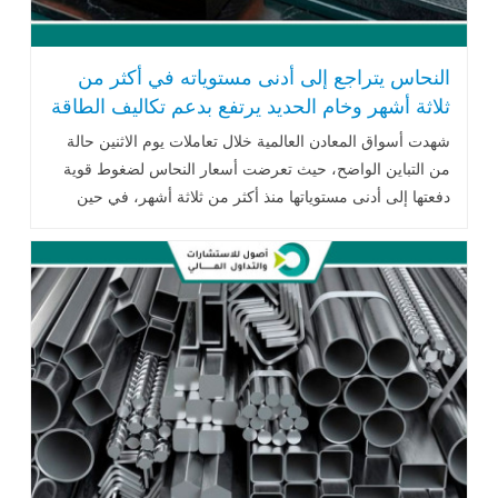
النحاس يتراجع إلى أدنى مستوياته في أكثر من
ثلاثة أشهر وخام الحديد يرتفع بدعم تكاليف الطاقة
والشحن
شهدت أسواق المعادن العالمية خلال تعاملات يوم الاثنين حالة
من التباين الواضح، حيث تعرضت أسعار النحاس لضغوط قوية
دفعتها إلى أدنى مستوياتها منذ أكثر من ثلاثة أشهر، في حين
سجلت أسعار خام .. اقرأ المزيد