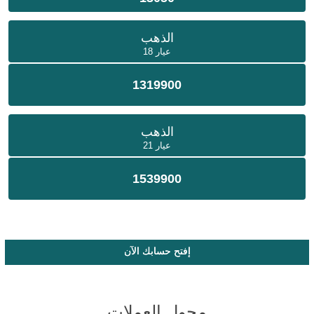
الذهب
عيار 18
1319900
الذهب
عيار 21
1539900
إفتح حسابك الآن
محول العملات