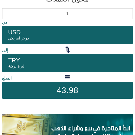
من
USD
دولار امريكي
إلى
TRY
ليرة تركية
المبلغ
43.98