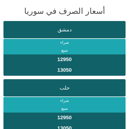
أسعار الصرف في سوريا
دمشق
شراء
مبيع
12950
13050
حلب
شراء
مبيع
12950
13050