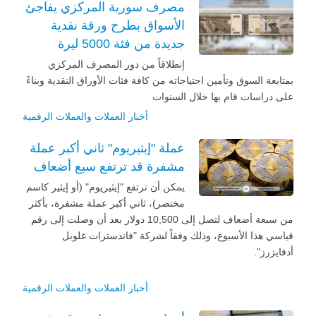
مصرف سورية المركزي يفاجئ
الأسواق بطرح ورقة نقدية
جديدة من فئة 5000 ليرة
إنطلاقاً من دور المصرف المركزي
بمتابعة السوق وتأمين احتياجاته من كافة فئات الأوراق النقدية وبناءً
على دراسات قام بها خلال السنوات
أخبار العملات والعملات الرقمية
عملة "إيثيريوم" ثاني أكبر عملة
مشفرة قد ترتفع سبع أضعاف
يمكن أن ترتفع "إيثيريوم" (أو إيثير كاسم
مختصر)، ثاني أكبر عملة مشفرة، بأكثر
من سبعة أضعاف لتصل إلى 10,500 دولار بعد أن وصلت إلى رقم
قياسي هذا الأسبوع، وذلك وفقاً لشركة "فاندسترات غلوبل
أدفايزرز".
أخبار العملات والعملات الرقمية