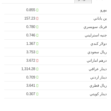
يورو
0.855
ين ياباني
157.23
فرنك سويسري
0.780
جنيه استرليني
0.746
دولار كندي
1.367
ريال سعودي
3.753
درهم اماراتي
3.672
دينار عراقي
1,314.28
دينار اردني
0.709
ريال قطري
3.641
دينار كويتي
0.307