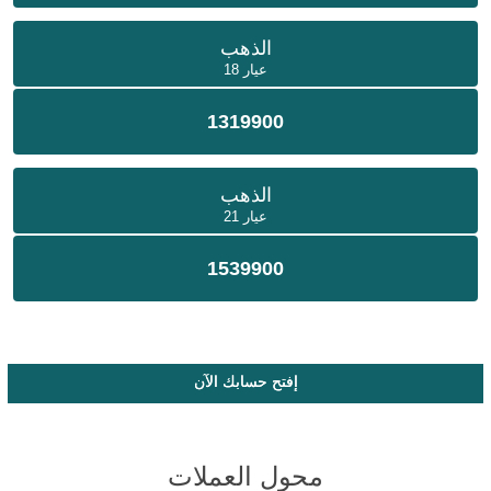
الذهب
عيار 18
1319900
الذهب
عيار 21
1539900
إفتح حسابك الآن
محول العملات