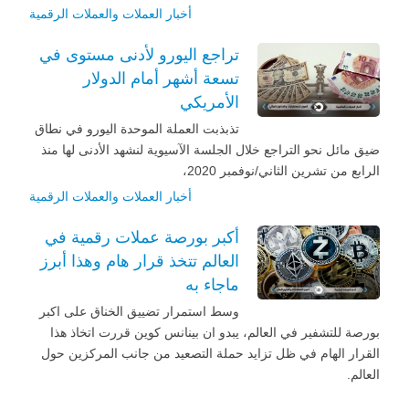
أخبار العملات والعملات الرقمية
تراجع اليورو لأدنى مستوى في
تسعة أشهر أمام الدولار
الأمريكي
تذبذبت العملة الموحدة اليورو في نطاق
ضيق مائل نحو التراجع خلال الجلسة الآسيوية لنشهد الأدنى لها منذ
الرابع من تشرين الثاني/نوفمبر 2020،
أخبار العملات والعملات الرقمية
أكبر بورصة عملات رقمية في
العالم تتخذ قرار هام وهذا أبرز
ماجاء به
وسط استمرار تضييق الخناق على اكبر
بورصة للتشفير في العالم، يبدو ان بينانس كوين قررت اتخاذ هذا
القرار الهام في ظل تزايد حملة التصعيد من جانب المركزين حول
العالم.