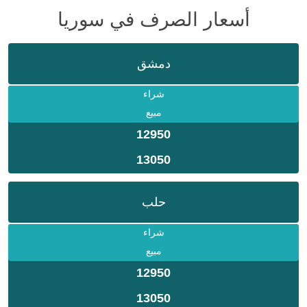
أسعار الصرف في سوريا
دمشق
شراء
مبيع
12950
13050
حلب
شراء
مبيع
12950
13050