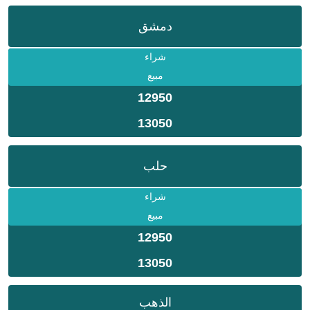
دمشق
شراء
مبيع
12950
13050
حلب
شراء
مبيع
12950
13050
الذهب