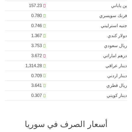
ين ياباني
157.23
فرنك سويسري
0.780
جنيه استرليني
0.746
دولار كندي
1.367
ريال سعودي
3.753
درهم اماراتي
3.672
دينار عراقي
1,314.28
دينار اردني
0.709
ريال قطري
3.641
دينار كويتي
0.307
أسعار الصرف في سوريا