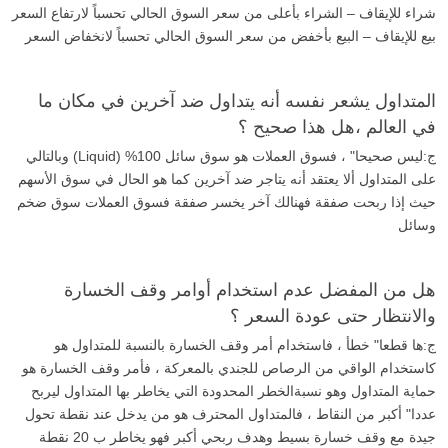
شراء للإيقاف – الشراء بأعلى من سعر السوق الحالي تحسباً لارتفاع السعر
بيع للإيقاف – البيع بأخفض من سعر السوق الحالي تحسباً لانخفاض السعر
المتداول يشعر نفسه أنه يتداول ضد آخرين في مكان ما
في العالم ،هل هذا صحيح ؟
ج:ليس صحيحا" ، فسوق العملات هو سوق سائل 100% (Liquid) وبالتالي
على المتداول ألا يعتقد أنه يتاجر ضد آخرين كما هو الحال في سوق الأسهم
حيث إذا ربحت صفقة فهنالك آخر يخسر صفقة فسوق العملات سوق ضخم
وسائل
هل من المفضل عدم استخدام أوامر وقف الخسارة
والانتظار حتى عودة السعر ؟
ج:ها قطعا" خطأ ، فاستخدام أمر وقف الخسارة بالنسبة للمتداول هو
كاستخدام الواقي من الرصاص للجندي بالمعركة ، فأمر وقف الخسارة هو
حماية المتداول وهو نسبةالخطر المحدودة التي يخاطر بها المتداول ليربح
عددا" أكبر من النقاط ، فالمتداول المحترف هو من يدخل عند نقطة تحول
جيدة مع وقف خسارة بسيط وهدف ربحي أكبر فهو يخاطر ب 20 نقطة