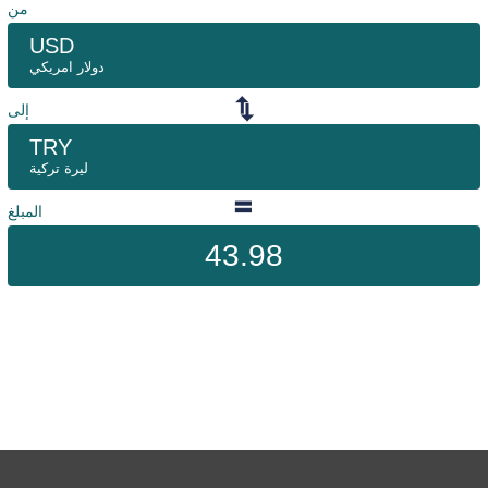
من
USD
دولار امريكي
إلى
TRY
ليرة تركية
المبلغ
43.98