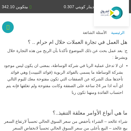
دينار كويتي 0.307
بيتكوين 66,342.10
الرئيسية
الأسئلة الشائعة
هل العمل في تجارة العملات حلال ام حرام .. ؟
ج: بعد عمل بحث عن ذلك الموضوع تأكدنا بأن الربح من هذه التجارة حلال
وبشرط :
ان لا تدخل عملية الربا في شركة الوساطة، بمعنى ان يكون ليس موجود
بشركة الوساطة ما يسمى بالفوائد الربوية (فوائد التبييت) وهي فوائد
تأخذها منك الشركة عن الصفقات التي تكون مفتوحة معك لليوم التالي
اي أنه اذا مر 24 ساعة على الصفقة وكانت مفتوحة ولم تغلقها فإنه يتم
احتساب الفائدة ومنهنا تكون ربا
ما هي أنواع الأوامر معلقة التنفيذ..؟
شراء عالحد – الشراء بأخفض من سعر السوق الحالي تحسباً لارتفاع السعر
بيع عالحد – البيع بأعلى من سعر السوق الحالي تحسباً لانخفاض السعر