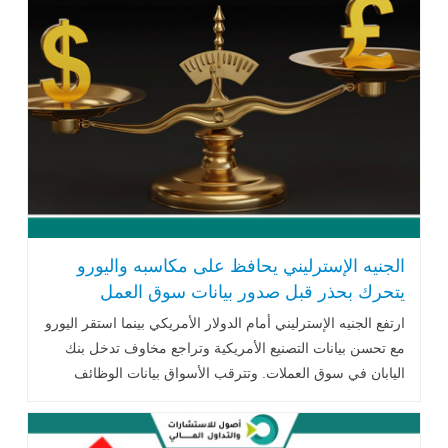
الجنيه الإسترليني يحافظ على مكاسبه واليورو
يتحرك بحذر قبل صدور بيانات سوق العمل
الأمريكية
ارتفع الجنيه الإسترليني أمام الدولار الأمريكي بينما استقر اليورو
مع تحسن بيانات التصنيع الأمريكية وتراجع مخاوف تدخل بنك
اليابان في سوق العملات. وتترقب الأسواق بيانات الوظائف
الأمريكية التي قد تحدد اتجاه الدولار وسياسة الاحتياطي
الفيدرالي خلال الفترة المقبلة.