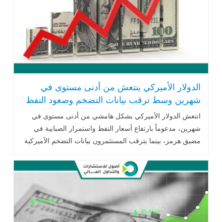
الدولار الأميركي ينتعش من أدنى مستوى في
شهرين وسط ترقب بيانات التضخم وصعود النفط
انتعش الدولار الأميركي بشكل هامشي من أدنى مستوى في
شهرين، مدعوماً بارتفاع أسعار النفط واستمرار الضبابية في
مضيق هرمز، بينما يترقب المستثمرون بيانات التضخم الأميركية
بعد تراجع احتمالات رفع الفائدة في سبتمبر إلى 44%.