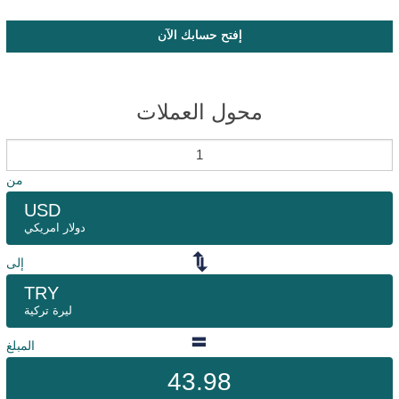
إفتح حسابك الآن
محول العملات
من
USD
دولار امريكي
إلى
TRY
ليرة تركية
المبلغ
43.98