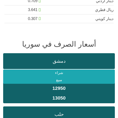
دينار اردني
0.709
ريال قطري
3.641
دينار كويتي
0.307
أسعار الصرف في سوريا
دمشق
شراء
مبيع
12950
13050
حلب