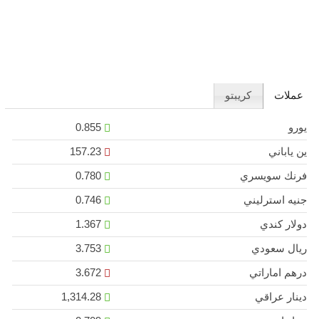
عملات
كريبتو
يورو
0.855
ين ياباني
157.23
فرنك سويسري
0.780
جنيه استرليني
0.746
دولار كندي
1.367
ريال سعودي
3.753
درهم اماراتي
3.672
دينار عراقي
1,314.28