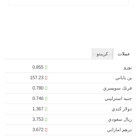
الوظائف الأمريكية الأضعف .. اقرأ المزيد
عملات
كريبتو
يورو
0.855
ين ياباني
157.23
فرنك سويسري
0.780
جنيه استرليني
0.746
دولار كندي
1.367
ريال سعودي
3.753
درهم اماراتي
3.672