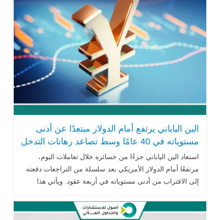
الين الياباني يرتفع أمام الدولار مبتعدًا عن أدنى
مستوياته في 40 عامًا وسط تصاعد رهانات التدخل
الحكومي
استعاد الين الياباني جزءًا من خسائره خلال تعاملات اليوم،
مرتفعًا أمام الدولار الأمريكي بعد سلسلة من التراجعات دفعته
إلى الاقتراب من أدنى مستوياته في أربعة عقود. ويأتي هذا
التعافي في وقت تتزايد .. اقرأ المزيد