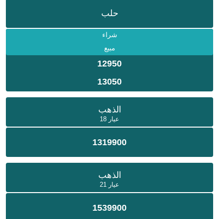
حلب
شراء
مبيع
12950
13050
الذهب
عيار 18
1319900
الذهب
عيار 21
1539900