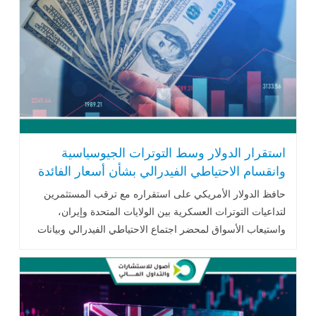
استقرار الدولار وسط التوترات الجيوسياسية
وانقسام الاحتياطي الفيدرالي بشأن أسعار الفائدة
حافظ الدولار الأمريكي على استقراره مع ترقب المستثمرين
لتداعيات التوترات العسكرية بين الولايات المتحدة وإيران،
واستيعاب الأسواق لمحضر اجتماع الاحتياطي الفيدرالي وبيانات
التضخم الصينية، في ظل استمرار المخاوف من التضخم وأسعار
الفائدة، واستقرار معظم العملات الآسيوية ضمن نطاقات ضيقة.