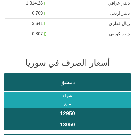
دينار عراقي
1,314.28
دينار اردني
0.709
ريال قطري
3.641
دينار كويتي
0.307
أسعار الصرف في سوريا
دمشق
شراء
مبيع
12950
13050