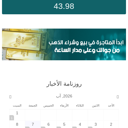
43.98
روزنامة الأخبار
2026, آب
الأحد
الاثنين
الثلاثاء
الأربعاء
الخميس
الجمعة
السبت
1
1
8
7
6
5
4
3
2